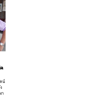
ัด
นหา
SHARE
TWEET
LINE
EMAIL
ตน์
ัง
ามา