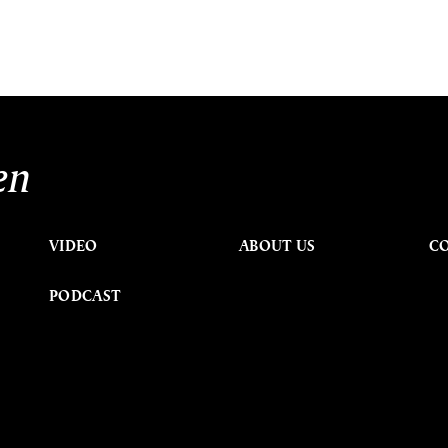
en
VIDEO
ABOUT US
C
PODCAST