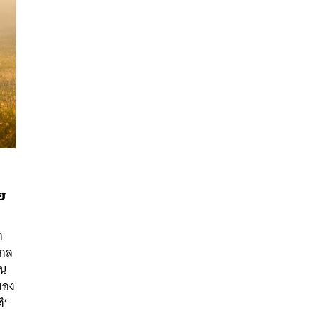
ย
นหา
SHARE
TWEET
LINE
EMAIL
ก
ไกล
าน
จของ
ิ’