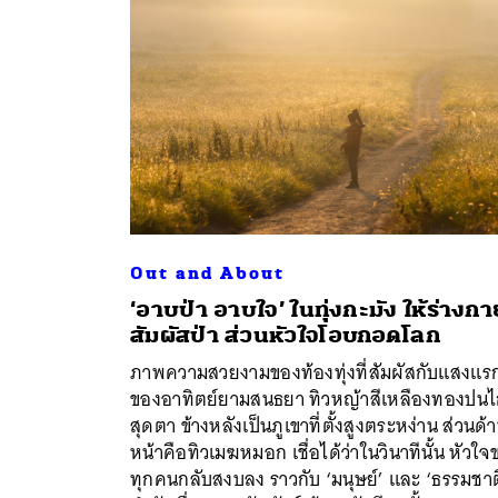
Out and About
‘อาบป่า อาบใจ’ ในทุ่งกะมัง ให้ร่างกา
สัมผัสป่า ส่วนหัวใจโอบกอดโลก
ค้
ภาพความสวยงามของท้องทุ่งที่สัมผัสกับแสงแร
ของอาทิตย์ยามสนธยา ทิวหญ้าสีเหลืองทองปน
สุดตา ข้างหลังเป็นภูเขาที่ตั้งสูงตระหง่าน ส่วนด้
หน้าคือทิวเมฆหมอก เชื่อได้ว่าในวินาทีนั้น หัวใ
ทุกคนกลับสงบลง ราวกับ ‘มนุษย์’ และ ‘ธรรมชาต