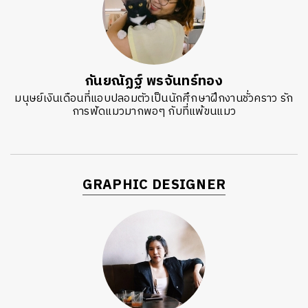
กันยณัฏฐ์ พรจันทร์ทอง
มนุษย์เงินเดือนที่แอบปลอมตัวเป็นนักศึกษาฝึกงานชั่วคราว รัก
การฟัดแมวมากพอๆ กับที่แพ้ขนแมว
GRAPHIC DESIGNER