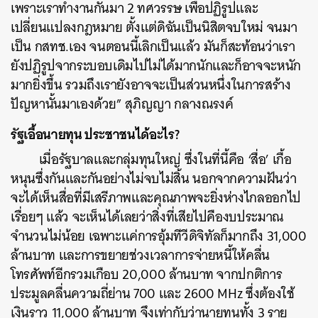
เพราะเราทำงานกันมา 2 ทศวรรษ เพื่อปฏิรูปและ
เปลี่ยนแปลงกฎหมาย ตั้งแต่ดิฉันเป็นนิสิตจบใหม่ จนมา
เป็น กสทช.เอง จนตอนนี้เลิกเป็นแล้ว มันก็สะท้อนว่าเรา
ค้นหา
ยังปฏิรูปจากระบอบเดิมไปไม่ได้มากนักและก็อาจจะหนัก
SHARE
TWEET
LINE
EMAIL
มากยิ่งขึ้น รวมถึงเรายังอาจจะเป็นส่วนหนึ่งในการสร้าง
ปัญหานั้นมาเองด้วย” สุภิญญา กลางณรงค์
รัฐเอื้อนายทุน ประชาชนได้อะไร?
เมื่อรัฐบาลและกลุ่มทุนใหญ่ ซึ่งในที่นี้คือ ‘สื่อ’ เกื้อ
หนุนซึ่งกันและกันอย่างไม่จบไม่สิ้น นอกจากความฝันว่า
จะได้เห็นสื่อที่มีเสรีภาพและคุณภาพจะยิ่งห่างไกลออกไป
เรื่อยๆ แล้ว จะเห็นได้เลยว่าสิ่งที่เสียไปคืองบประมาณ
จำนวนไม่น้อย เฉพาะแค่การอุ้มทีวีดิจิทัลก็มากถึง 31,000
ล้านบาท และการขยายช่วงเวลาการจ่ายหนี้ให้คลื่น
โทรศัพท์อีกรวมเกือบ 20,000 ล้านบาท จากปกติการ
ประมูลคลื่นความถี่ย่าน 700 และ 2600 MHz ซึ่งต้องใช้
เงินราว 11,000 ล้านบาท จึงเท่ากับว่านายทุนทั้ง 3 ราย