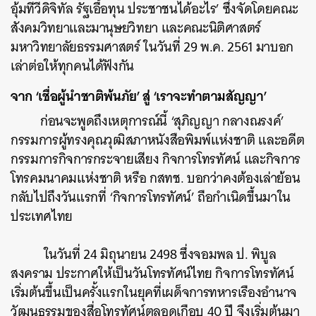
อุ้มทีวีดิจิทัล รัฐเอื้อทุน ประชาชนได้อะไร’ ซึ่งจัดโดยคณะ
สังคมวิทยาและมานุษยวิทยา และคณะนิติศาสตร์
มหาวิทยาลัยธรรมศาสตร์ ในวันที่ 29 พ.ค. 2561 มาบอก
เล่าต่อให้ทุกคนได้ฟังกัน
จาก ‘เชื่อผู้นำชาติพ้นภัย’ สู่ ‘เราจะทำตามสัญญา’
ก่อนจะพูดถึงเหตุการณ์นี้ ‘สุภิญญา กลางณรงค์’
กรรมการผู้ทรงคุณวุฒิสภาหนังสือพิมพ์แห่งชาติ และอดีต
กรรมการกิจการกระจายเสียง กิจการโทรทัศน์ และกิจการ
โทรคมนาคมแห่งชาติ หรือ กสทช. บอกว่าคงต้องเล่าย้อน
กลับไปถึงวันแรกที่ ‘กิจการโทรทัศน์’ ถือกำเนิดขึ้นมาใน
ประเทศไทย
ในวันที่ 24 มิถุนายน 2498 ซึ่งจอมพล ป. พิบูล
สงคราม ประกาศให้เป็นวันโทรทัศน์ไทย กิจการโทรทัศน์
เริ่มต้นขึ้นเป็นครั้งแรกในยุคที่เผด็จการทหารเรืองอำนาจ
วัฒนธรรมของสื่อโทรทัศน์ตลอดเกือบ 40 ปี จึงเริ่มต้นมา