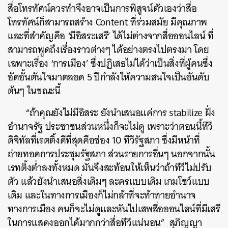
สื่อโทรทัศน์ควรทำจึงอาจเป็นการพิสูจน์ตัวเองว่าสื่อ
โทรทัศน์ก็สามารถสร้าง Content ที่ร่วมสมัย มีคุณภาพ
และที่สำคัญคือ ‘มีอิสระเสรี’ ได้ไม่ต่างจากสื่อออนไลน์ ที่
สามารถพูดถึงเรื่องราวต่างๆ ได้อย่างตรงไปตรงมา โดย
เฉพาะเรื่อง ‘การเมือง’ ซึ่งปฏิเสธไม่ได้ว่าเป็นสิ่งที่ผู้คนซึ่ง
อัดอั้นตันใจมาตลอด 5 ปีกำลังให้ความสนใจเป็นอันดับ
ต้นๆ ในขณะนี้
“ถ้าคุณยังไม่มีอิสระ ยังนำเสนอแค่การ stabilize ฝั่ง
อำนาจรัฐ ประชาชนส่วนหนึ่งก็จะไม่ดู เพราะว่าตอนนี้ทีวี
ดิจิทัลที่เรตติ้งดีที่สุดคือช่อง 10 ทีวีรัฐสภา ซึ่งมีหน้าที่
ถ่ายทอดการประชุมรัฐสภา ส่วนรายการอื่นๆ นอกจากนั้น
เรทติ้งต่ำลงทั้งหมด มันจึงสะท้อนให้เห็นว่าถ้าทีวีไม่ปรับ
ตัว แล้วยังนำเสนอสิ่งเดิมๆ ละครแบบเดิม เกมโชว์แบบ
เดิม และในทางการเมืองก็ไม่กล้าที่จะท้าทายอำนาจ
ทางการเมือง คนก็จะไม่ดูและหันไปเสพสื่อออนไลน์ที่มีเสรี
ในการแสดงออกได้มากกว่าสื่อทีวีแน่นอน” สุภิญญา