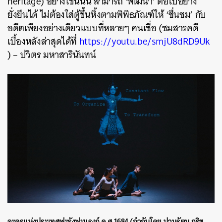
heritage) อย่างโขนนั้น สามารถ ‘พัฒนา’ ต่อไปอย่าง
ยั่งยืนได้ ไม่ต้องใส่ตู้ขึ้นหิ้งตามพิพิธภัณฑ์ให้ ‘ชื่นชม’ กับ
อดีตเพียงอย่างเดียวแบบที่หลายๆ คนเชื่อ (ชมสารคดี
เบื้องหลังล่าสุดได้ที่
https://youtu.be/smjU8dRD9Uk
) – ปวิตร มหาสารินันทน์
ละครแห่งประเทศฟะรังฟะแรงก์ ค.ศ.1684 (กำกับโดย ปานรัตน กริช