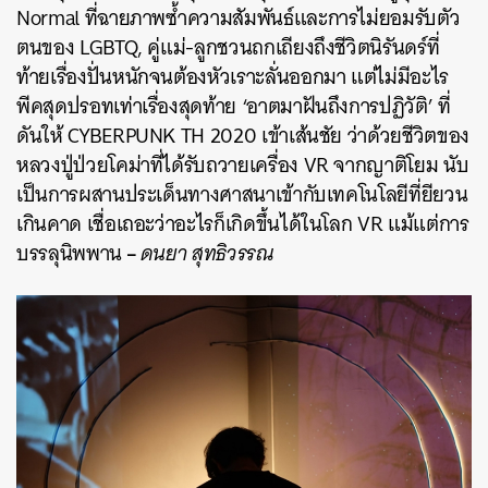
SHARE
TWEET
LINE
EMAIL
Normal ที่ฉายภาพซ้ำความสัมพันธ์และการไม่ยอมรับตัว
ตนของ LGBTQ, คู่แม่-ลูกชวนถกเถียงถึงชีวิตนิรันดร์ที่
ท้ายเรื่องปั่นหนักจนต้องหัวเราะลั่นออกมา แต่ไม่มีอะไร
พีคสุดปรอทเท่าเรื่องสุดท้าย ‘อาตมาฝันถึงการปฏิวัติ’ ที่
ดันให้ CYBERPUNK TH 2020 เข้าเส้นชัย ว่าด้วยชีวิตของ
หลวงปู่ป่วยโคม่าที่ได้รับถวายเครื่อง VR จากญาติโยม นับ
เป็นการผสานประเด็นทางศาสนาเข้ากับเทคโนโลยีที่ยียวน
เกินคาด เชื่อเถอะว่าอะไรก็เกิดขึ้นได้ในโลก VR แม้แต่การ
–
บรรลุนิพพาน
ดนยา สุทธิวรรณ