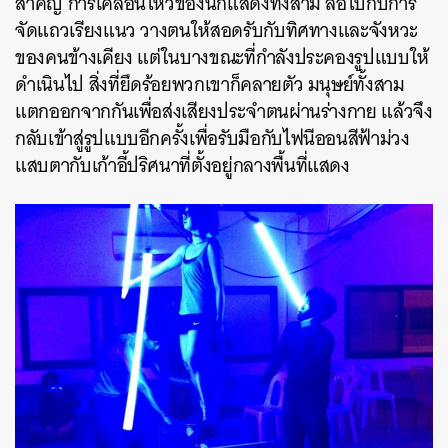
สำคัญ การเคลื่อนไหวของนักแสดงทั้งสาม ล้อไปกับการ
จัดแถวเรียงแนว วางตนให้สอดรับกับทิศทางและจังหวะ
ของคนข้างเคียง แต่ในบางขณะที่กำลังประคองรูปแบบให้
ดำเนินไป สิ่งที่ยึดร้อยพวกเขาก็คลายตัว มนุษย์ทั้งสาม
แตกออกจากกันเพื่อส่งเสียงประจำตนผ่านร่างกาย แล้วจึง
กลับเข้าสู่รูปแบบอีกครั้งเพื่อรับมือกับไฟนีออนสีฟ้าม่วง
แสบตากับเก้าอี้ปริศนาที่ตั้งอยู่กลางพื้นที่แสดง