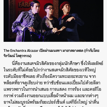
The Enchantra Alcazar เปิดม่านมนตรา มายาตลาดสด (กำกับโดย
จิรวัฒน์ โตสุวรรณ)
นี่คืองานสเตจมิวสิคัลของกลุ่มนักศึกษา ซึ่งให้ผลลัพธ์
ในระดับที่ไม่ด้อยไปกว่างานสเตจมิวสิคัลของเวทีใหญ่
ระดับมืออาชีพเลย ตัวเรื่องมีความทะเยอะทะยาน จาก
พล็อตที่อาจดูเรียบง่าย ทว่าซับซ้อนและเปี่ยมไปด้วยลีลา
แพรวพราวในการนำเสนอ การแสดง การร้อง และคอริโอ
กราฟ รวมถึงงานออกแบบเสื้อผ้าหน้าผม และฉากต่างๆ
อาจไม่สมบูรณ์พร้อมร้อยเปอร์เซ็นต์ แต่ก็ยิ่งใหญ่ น่าตื่น