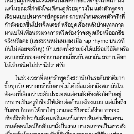
เหมือนถูกดีไซน์ให้แสดงในเทศกาลละครกรุงเทพเท่านั้น
แต่ในขณะที่กำลังโจมตีคนดูด้วยมุกวงใน แต่งตัวพูดจา
เลียนแบบปรมาจารย์ครูละคร ฉายหน้าคนละครตัวจริงที่
กำลังฉอดขึ้นโปรเจ็คเตอร์ หรือขุดเรื่องหลังบ้านเทศกาล
มาแบให้เพื่อนร่วมวงการหวีดร้องว่าจะพูดเรื่องนี้ออกสื่อ
จริงหรือคะ (และชวนหม่นหมองเมื่อ rap rhyme บนเวที
มันไม่ค่อยจะรื่นหู) นักแสดงทั้งสามยังได้เปลือยวิธีคิดหรือ
ความกลัวของคนจำนวนมากเกี่ยวกับสถาบัน ลอกเปลือก
ให้เห็นชนิดไม่ปรานีปราศรัย
ในช่วงเวลาที่คนกล้าพูดถึงสถาบันในระดับชาติมาก
ขึ้นทุกวัน ความกล้านั้นอาจไม่ได้เผื่อแผ่มาถึงสถาบันใน
สังคมที่เล็กกว่าระดับประเทศแต่คนยังต้องสังกัดกินอยู่
เราอาจเป็นครูที่เชียร์ให้เด็กต่อต้านเครื่องแบบ แต่เมื่อถึง
วันสอบก็บอกให้เขาใส่ๆ มาเถอะชีวิตจะได้ง่าย อาจจะ
เชียร์สิทธิประกันสังคมฟรีแลนซ์แต่พอเห็นค่าเขียนคอน
เทนต์ออนไลน์ก็กลับมานั่งปั่นงาน บางคนอาจเป็นดาวดัง