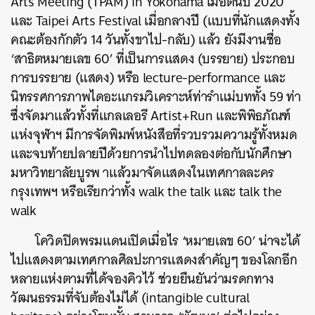
Arts Meeting (TPAM) in Yokohama เมื่อต้นปี 2020
และ Taipei Arts Festival เมื่อกลางปี (แบบที่นักแสดงทั้ง
คณะต้องกักตัว 14 วันทั้งขาไป-กลับ) แล้ว ยังมีงานชื่อ
‘สาธิตหมายเลข 60’ ที่เป็นการแสดง (บรรยาย) ประกอบ
การบรรยาย (แสดง) หรือ lecture-performance และ
นิทรรศการภาพไดอะแกรมวิเคราะห์ท่ารำแม่บททั้ง 59 ท่า
ซึ่งจัดมาแล้วทั้งที่แกลเลอรี Artist+Run และพิพิธภัณฑ์
แห่งจุฬาฯ มีการจัดพิมพ์หนังสือที่รวบรวมความรู้ทั้งหมด
และจบท้ายปลายปีด้วยการนำไปทดลองต่อกับนักศึกษา
มหาวิทยาลัยบูรพ าแล้วมาจัดแสดงในเทศกาลละคร
กรุงเทพฯ หรือเรียกว่าทั้ง walk the talk และ talk the
walk
โควิดปิดพรมแดนเปิดเมื่อไร ‘หมายเลข 60’ น่าจะได้
ไปแสดงตามเทศกาลศิลปะการแสดงสำคัญๆ ของโลกอีก
หลายแห่งตามที่ได้จองคิวไว้ ช่วยยืนยันว่ามรดกทาง
วัฒนธรรมที่จับต้องไม่ได้ (intangible cultural