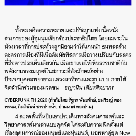
ทั้งหมดคือความหมายและปรัชญาแห่งเนื้อหนัง
ร่างกายของผู้ชุมนุมเรียกร้องประชาธิปไตย โดยเฉพาะใน
ห้วงเวลาที่การประท้วงถูกนิยามว่าไร้แกนนำ ธนพลสร้าง
ละครการเมืองที่มีเนื้อสัมผัสพิสดารเมื่อวางเปรียบกับละคร
ที่สื่อสารประเด็นเดียวกัน เมื่อเขาเผยให้เห็นธรรมชาติกับ
พลังงานของมนุษย์ในสภาวะที่อัตลักษณ์อย่าง
ปัจเจกบุคคลพยายามแสวงหาที่ทางและรูปแบบ ภายใต้
จิตสำนึกร่วมของมวลชน –
ชญานิน เตียงพิทยากร
CYBERPUNK TH 2020 (กำกับโดย รัฐกร พันธรักษ์, ธนวิชญ์ ทอง
พรหม, กิตตินันท์ ชาวปากน้ำ, ปานมาศ ทองปาน)
4 ละครสั้นที่หยิบเอาประเด็นทางสังคมศาสตร์และ
วิทยาศาสตร์มาเล่าแบบสุดจัด ไต่ระดับความพีคตั้งแต่
ค้นหา
เรื่องอุดมการณ์ของมนุษย์และหุ่นยนต์, แอพหาคู่ยุค New