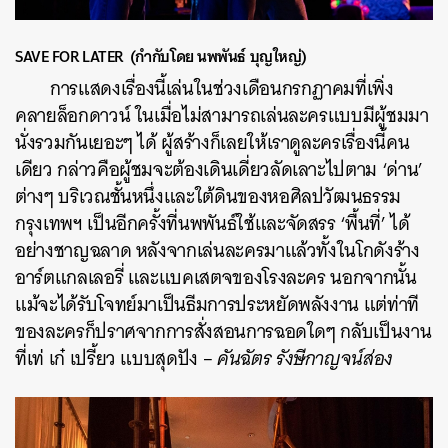
SAVE FOR LATER (กำกับโดย นพพันธ์ บุญใหญ่)
การแสดงเรื่องนี้เล่นในช่วงเดือนกรกฏาคมที่เพิ่ง
คลายล็อกดาวน์ ในเมื่อไม่สามารถเล่นละครแบบมีผู้ชมมา
นั่งรวมกันเยอะๆ ได้ ผู้สร้างก็เลยให้เราดูละครเรื่องนี้คน
เดียว กล่าวคือผู้ชมจะต้องเดินเดี่ยวลัดเลาะไปตาม ‘ด่าน’
ต่างๆ บริเวณชั้นหนึ่งและใต้ดินของหอศิลปวัฒนธรรม
กรุงเทพฯ เป็นอีกครั้งที่นพพันธ์ใช้และจัดสรร ‘พื้นที่’ ได้
อย่างชาญฉลาด หลังจากเล่นละครมาแล้วทั้งในโกดังร้าง
อาร์ตแกลเลอรี่ และแบคเสตจของโรงละคร นอกจากนั้น
แม้จะได้รับโจทย์มาเป็นธีมการประหยัดพลังงาน แต่ท่าที
ของละครก็ปราศจากการสั่งสอนการฉอดใดๆ กลับเป็นงาน
ที่เท่ เก๋ เปรี้ยว แบบสุดปัง –
คันฉัตร รังษีกาญจน์ส่อง