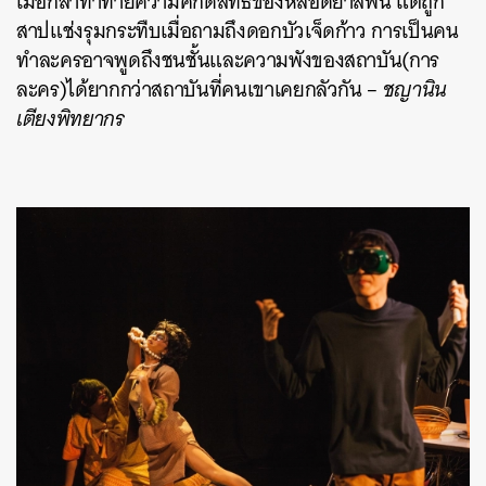
เมื่อกล้าท้าทายความศักดิ์สิทธิ์ของหลอดยาสีฟัน แต่ถูก
สาปแช่งรุมกระทืบเมื่อถามถึงดอกบัวเจ็ดก้าว การเป็นคน
ทำละครอาจพูดถึงชนชั้นและความพังของสถาบัน(การ
ละคร)ได้ยากกว่าสถาบันที่คนเขาเคยกลัวกัน –
ชญานิน
เตียงพิทยากร