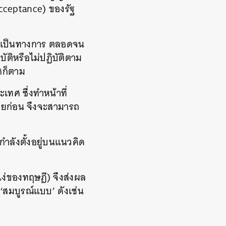
cceptance) ของรัฐ
างเป็นทางการ ตลอดจน
ัติหรือไม่ปฏิบัติตาม
ศก็ตาม
เทศ ซึ่งทำหน้าที่
สียก่อน จึงจะสามารถ
ำลังตั้งอยู่บนแนวคิด
แง่ของทฤษฎี) จึงส่งผล
สมบูรณ์แบบ’ ดังเช่น