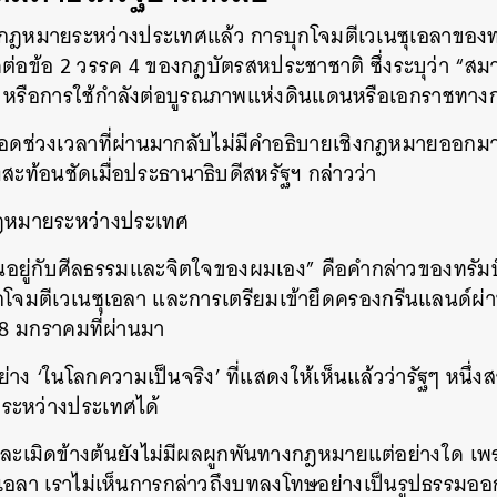
กฎหมายระหว่างประเทศแล้ว การบุกโจมตีเวเนซุเอลาของทรัม
ดต่อข้อ 2 วรรค 4 ของกฎบัตรสหประชาชาติ ซึ่งระบุว่า “สมา
 หรือการใช้กำลังต่อบูรณภาพแห่งดินแดนหรือเอกราชทาง
อดช่วงเวลาที่ผ่านมากลับไม่มีคำอธิบายเชิงกฎหมายออกม
สะท้อนชัดเมื่อประธานาธิบดีสหรัฐฯ กล่าวว่า
ฎหมายระหว่างประเทศ
อยู่กับศีลธรรมและจิตใจของผมเอง” คือคำกล่าวของทรัมป์ ท
บุกโจมตีเวเนซุเอลา และการเตรียมเข้ายึดครองกรีนแลนด์ผ
่ 8 มกราคมที่ผ่านมา
ย่าง ‘ในโลกความเป็นจริง’ ที่แสดงให้เห็นแล้วว่ารัฐๆ หนึ่ง
ระหว่างประเทศได้
ละเมิดข้างต้นยังไม่มีผลผูกพันทางกฎหมายแต่อย่างใด เพรา
ซุเอลา เราไม่เห็นการกล่าวถึงบทลงโทษอย่างเป็นรูปธรรมอ