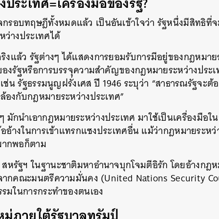
ประเทศ=เครื่องมือของรัฐ?
กรอบทฤษฎีทั้งหมดแล้ว เป็นอันเข้าใจว่า รัฐหนึ่งมีสิทธิที่
หว่างประเทศได้
ริงแล้ว รัฐต่างๆ ได้แสดงการยอมรับการมีอยู่ของกฎหมา
ติของรัฐหรือการบรรจุความสำคัญของกฎหมายระหว่างประเ
่น รัฐธรรมนูญฝรั่งเศส ปี 1946 ระบุว่า “สาธารณรัฐจะต้
ล้องกับกฎหมายระหว่างประเทศ”
างๆ มักนำเอากฎหมายระหว่างประเทศ มาใช้เป็นเครื่องมื
นข้ออ้างในการเข้าแทรกแซงประเทศอื่น แม้ว่ากฎหมายระหว
์มากพอก็ตาม
3 สหรัฐฯ ในฐานะชาติมหาอำนาจบุกโจมตีอิรัก โดยอ้างกฎ
กคณะมนตรีความมั่นคง (United Nations Security Coun
บธรรมในการกระทำของตนเอง
ม่ภายใต้รัฐบาลทรัมป์