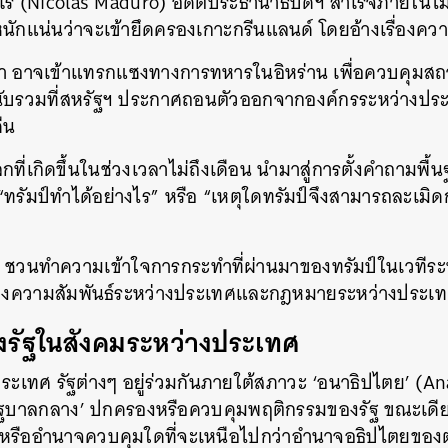
ูโร (Nicolas Maduro) อดีตประธานาธิบดีฯ สำเร็จภายในไม่กี
นักแน่นว่าจะเข้ายึดครองเกาะกรีนแลนด์ โดยอ้างเรื่องคว
ู่ว่า อาจเข้าแทรกแซงทางการทหารในอิหร่าน เพื่อควบคุมส
นับรวมที่สหรัฐฯ ประกาศถอนตัวออกจากองค์กรระหว่างปร
ืน
ลกที่เกิดขึ้นในช่วงเวลาไม่ถึงเดือน นำมาสู่การตั้งคำถามพื
ทรัมป์ทำได้อย่างไร” หรือ “เหตุใดทรัมป์จึงสามารถละเม
วนทำความเข้าใจการกระทำที่ผ่านมาของทรัมป์ในเวทีระ
’ ของความสัมพันธ์ระหว่างประเทศและกฎหมายระหว่างประเ
งรัฐในสังคมระหว่างประเทศ
ะเทศ รัฐต่างๆ อยู่ร่วมกันภายใต้สภาวะ ‘อนาธิปไตย’ (Ana
‘รัฐบาลกลาง’ ปกครองหรือควบคุมพฤติกรรมของรัฐ ขณะเดียว
รืออำนาจควบคุมใดที่จะเหนือไปกว่าอำนาจอธิปไตยของต