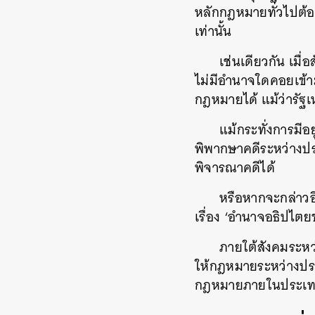
หลักกฎหมายทั่วไปต้อ
เท่านั้น
เช่นเดียวกัน เม
ไม่มีอำนาจใดคอยเข้าม
กฎหมายได้ แม้ว่ารัฐ
แม้กระทั่งการมีอ
พิพากษาคดีระหว่างประ
พิจารณาคดีได้
หรือหากจะกล่าวอ
เรื่อง ‘อำนาจอธิปไตยข
ภายใต้สังคมระหว่
ให้กฎหมายระหว่างประ
กฎหมายภายในประเทศ