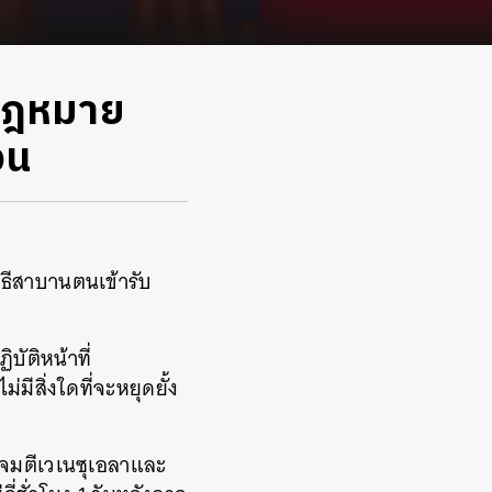
งกฎหมาย
วน
ิธีสาบานตนเข้ารับ
ัติหน้าที่
มีสิ่งใดที่จะหยุดยั้ง
้าโจมตีเวเนซุเอลาและ