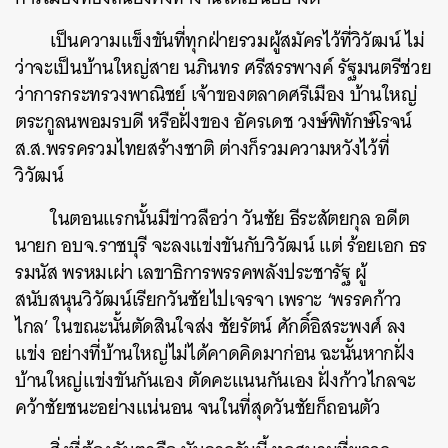
เป็นความแข็งขันที่ทุกฝ่ายรวมผู้สมัครไว้ที่วิวัฒน์ ไม่
ว่าจะเป็นบ้านใหญ่สาย นภินทร ศรีสรรพางค์ รัฐมนตรีช่วย
ว่าการกระทรวงพาณิชย์ เจ้าของตลาดศรีเมือง บ้านใหญ่
ตระกูลนพอมรบดี หรือฝั่งของ อัครเดช วงษ์พิทักษ์โรจน์
ส.ส.พรรครวมไทยสร้างชาติ ต่างก็รวมความหวังไว้ที่
วิวัฒน์
ในตอนแรกนั้นมีข่าวลือว่า วันชัย ธีระสัตยกุล อดีต
นายก อบจ.ราชบุรี จะลงแข่งขันกับวิวัฒน์ แต่ ร้อยเอก ธร
รมนัส พรหมเผ่า เลขาธิการพรรคพลังประชารัฐ ผู้
สนับสนุนวิวัฒน์เรียกวันชัยไปเจรจา เพราะ ‘พรรคก้าว
ไกล’ ในขณะนั้นตัดสินใจส่ง ชัยรัตน์ ศักดิ์อิสระพงศ์ ลง
แข่ง อย่างที่บ้านใหญ่ไม่ได้คาดคิดมาก่อน ฉะนั้นหากฝั่ง
บ้านใหญ่แข่งขันกันเอง ตัดคะแนนกันเอง ฝั่งก้าวไกลจะ
คว้าชัยชนะอย่างแน่นอน จนในที่สุดวันชัยก็ถอนตัว