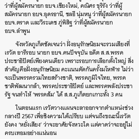
ว่าที่ผู้สมัครนายก อบจ.เชียงใหม่, คณิศร ขุริรัง ว่าที่ผู้
สมัครนายก อบจ.อุดรธานี, ชลธี นุ่มหนู ว่าที่ผู้สมัครนายก
อบจ.ตราด และวีระเดช ภู่พิสิฐ ว่าที่ผู้สมัครนายก
อบจ.ลำพูน
จังหวัดภูเก็ตชัดเจนว่า ฝั่งอนุรักษนิยมจะรวมเสียงที่
เรวัต อารีรอบ นายก อบจ.คนปัจจุบัน อดีต ส.ส.พรรค
ประชาธิปัตย์เพียงคนเดียว เพราะรอบการเลือกตั้งใหญ่ สิ่ง
สำคัญคือฝั่งอนุรักษนิยม คะแนนตัดกันครั้งมโหฬาร ไม่ว่า
จะเป็นพรรครวมไทยสร้างชาติ, พรรคภูมิใจไทย, พรรค
ชาติพัฒนากล้า, พรรคประชาธิปัตย์ และพรรคพลังประชา
รัฐ จนทำให้ ‘พรรคส้ม’ ได้ ส.ส.ภูเก็ตยกเกาะทั้ง 3 คน
ในตอนแรก เรวัตวางแผนจะลาออกจากตำแหน่งช่วง
กลางปี 2567 เพื่อชิงความได้เปรียบ แต่จนถึงขณะนี้เรวัต
ยังคง ‘หยั่งเสียง’ ว่าจะอาศัยจังหวะใด แต่คาดว่าจะอยู่ไม่
ครบเทอมอย่างแน่นอน