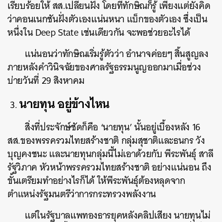
เรียบร้อยให้ สส.เปลี่ยนฝั่ง โดยที่ทักษิณก็รู้ เพียงแต่ยังคิด
ว่าคอนเนกชันฝั่งตัวเองแน่นหนา แบ็กของตัวเอง ซึ่งเป็น
หนึ่งใน Deep State เช่นเดียวกัน จะพอช่วยอะไรได้
แน่นอนว่าทักษิณเริ่มรู้ตัวว่า อำนาจค่อยๆ สิ้นสูญลง
ภายหลังคำวินิจฉัยของศาลรัฐธรรมนูญออกมาเมื่อช่วง
บ่ายวันที่ 29 สิงหาคม
นายทุน อยู่ข้างไหน
สิ่งที่ประจักษ์ชัดก็คือ ‘นายทุน’ นั้นอยู่เบื้องหลัง 16
สส.ของพรรครวมไทยสร้างชาติ กลุ่มสุชาติและธนกร วัง
บุญคงชนะ และนายทุนกลุ่มนี้ไม่เอาด้วยกับ พีระพันธุ์ สาลี
รัฐวิภาค หัวหน้าพรรครวมไทยสร้างชาติ อย่างแน่นอน ถึง
ขั้นเตรียมทำอย่างไรก็ได้ ให้พีระพันธุ์ต้องหลุดจาก
ตำแหน่งรัฐมนตรีว่าการกระทรวงพลังงาน
แต่ในรัฐบาลแพทองธารยุคหลังคลิปเสียง นายทุนไม่