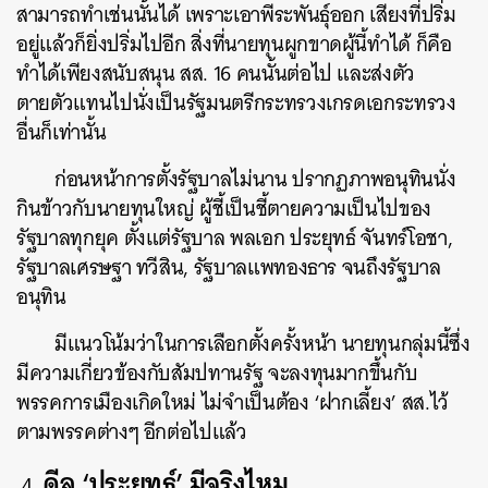
สามารถทำเช่นนั้นได้ เพราะเอาพีระพันธุ์ออก เสียงที่ปริ่ม
อยู่แล้วก็ยิ่งปริ่มไปอีก สิ่งที่นายทุนผูกขาดผู้นี้ทำได้ ก็คือ
ทำได้เพียงสนับสนุน สส. 16 คนนั้นต่อไป และส่งตัว
ค้นหา
ตายตัวแทนไปนั่งเป็นรัฐมนตรีกระทรวงเกรดเอกระทรวง
SHARE
TWEET
LINE
EMAIL
อื่นก็เท่านั้น
ก่อนหน้าการตั้งรัฐบาลไม่นาน ปรากฏภาพอนุทินนั่ง
กินข้าวกับนายทุนใหญ่ ผู้ชี้เป็นชี้ตายความเป็นไปของ
รัฐบาลทุกยุค ตั้งแต่รัฐบาล พลเอก ประยุทธ์ จันทร์โอชา,
รัฐบาลเศรษฐา ทวีสิน, รัฐบาลแพทองธาร จนถึงรัฐบาล
อนุทิน
มีแนวโน้มว่าในการเลือกตั้งครั้งหน้า นายทุนกลุ่มนี้ซึ่ง
มีความเกี่ยวข้องกับสัมปทานรัฐ จะลงทุนมากขึ้นกับ
พรรคการเมืองเกิดใหม่ ไม่จำเป็นต้อง ‘ฝากเลี้ยง’ สส.ไว้
ตามพรรคต่างๆ อีกต่อไปแล้ว
ดีล ‘ประยุทธ์’ มีจริงไหม