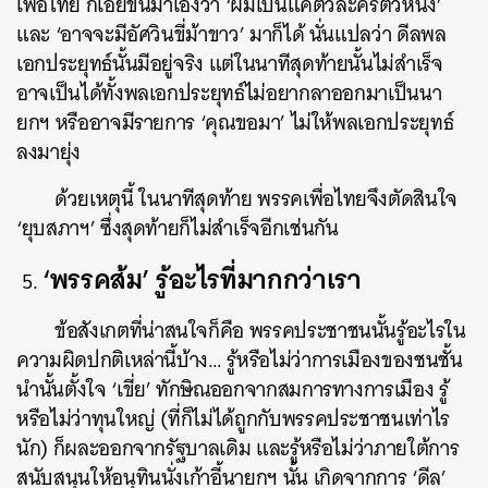
เพื่อไทย ก็เอ่ยขึ้นมาเองว่า ‘ผมเป็นแค่ตัวละครตัวหนึ่ง’
และ ‘อาจจะมีอัศวินขี่ม้าขาว’ มาก็ได้ นั่นแปลว่า ดีลพล
เอกประยุทธ์นั้นมีอยู่จริง แต่ในนาทีสุดท้ายนั้นไม่สำเร็จ
อาจเป็นได้ทั้งพลเอกประยุทธ์ไม่อยากลาออกมาเป็นนา
ยกฯ หรืออาจมีรายการ ‘คุณขอมา’ ไม่ให้พลเอกประยุทธ์
ลงมายุ่ง
ด้วยเหตุนี้ ในนาทีสุดท้าย พรรคเพื่อไทยจึงตัดสินใจ
‘ยุบสภาฯ’ ซึ่งสุดท้ายก็ไม่สำเร็จอีกเช่นกัน
‘พรรคส้ม’ รู้อะไรที่มากกว่าเรา
ข้อสังเกตที่น่าสนใจก็คือ พรรคประชาชนนั้นรู้อะไรใน
ความผิดปกติเหล่านี้บ้าง… รู้หรือไม่ว่าการเมืองของชนชั้น
นำนั้นตั้งใจ ‘เขี่ย’ ทักษิณออกจากสมการทางการเมือง รู้
หรือไม่ว่าทุนใหญ่ (ที่ก็ไม่ได้ถูกกับพรรคประชาชนเท่าไร
นัก) ก็ผละออกจากรัฐบาลเดิม และรู้หรือไม่ว่าภายใต้การ
สนับสนุนให้อนุทินนั่งเก้าอี้นายกฯ นั้น เกิดจากการ ‘ดีล’