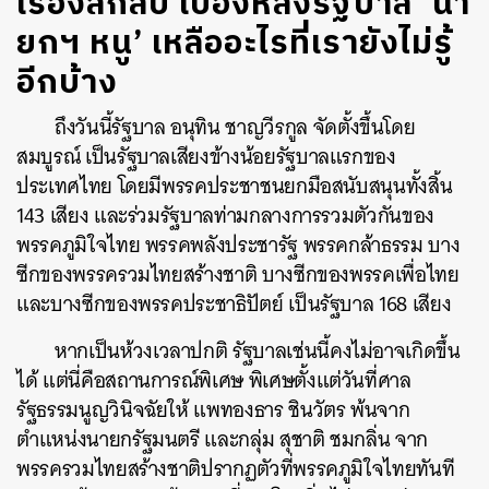
เรื่องลึกลับ เบื้องหลังรัฐบาล ‘นา
ยกฯ หนู’ เหลืออะไรที่เรายังไม่รู้
อีกบ้าง
ถึงวันนี้รัฐบาล อนุทิน ชาญวีรกูล จัดตั้งขึ้นโดย
สมบูรณ์ เป็นรัฐบาลเสียงข้างน้อยรัฐบาลแรกของ
ประเทศไทย โดยมีพรรคประชาชนยกมือสนับสนุนทั้งสิ้น
143 เสียง และร่วมรัฐบาลท่ามกลางการรวมตัวกันของ
พรรคภูมิใจไทย พรรคพลังประชารัฐ พรรคกล้าธรรม บาง
ซีกของพรรครวมไทยสร้างชาติ บางซีกของพรรคเพื่อไทย
และบางซีกของพรรคประชาธิปัตย์ เป็นรัฐบาล 168 เสียง
หากเป็นห้วงเวลาปกติ รัฐบาลเช่นนี้คงไม่อาจเกิดขึ้น
ได้ แต่นี่คือสถานการณ์พิเศษ พิเศษตั้งแต่วันที่ศาล
รัฐธรรมนูญวินิจฉัยให้ แพทองธาร ชินวัตร พ้นจาก
ตำแหน่งนายกรัฐมนตรี และกลุ่ม สุชาติ ชมกลิ่น จาก
พรรครวมไทยสร้างชาติปรากฏตัวที่พรรคภูมิใจไทยทันที