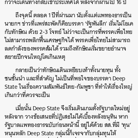
กว่าจะเดินทางกลับเข้าประเทศได้ หลังจากผ่านไป 16 ปี
ถึงจุดนี้ ตลอด 1 ปีที่ผ่านมา นับตั้งแต่แพทองธารเป็น
นายกฯ ข่าวที่แพร่สะพัดก็คือบรรดา ‘รัฐพันลึก’ เริ่มไม่โอเค
กับทักษิณ ด้วย 2-3 โจทย์ ไม่ว่าจะเป็นการที่พรรคเพื่อไทย
ไม่สามารถพลิกฟื้นเศรษฐกิจได้ พรรคเพื่อไทยไม่สามารถ
ลดกำลังของพรรคส้มได้ รวมถึงทักษิณเริ่มขยายอำนาจ
สยายปีกจนใหญ่โตเกินเหตุ
กลายเป็นว่าทักษิณเดินเหยียบเท้าทั้งนายทุน ทั้ง
ชนชั้นนำ และที่สำคัญ ไม่เป็นที่พอใจของบรรดา Deep
State ในเรื่องความสัมพันธ์ไทย-กัมพูชา ที่ทำให้เรื่องใหญ่
เกินกว่าที่ควรจะเป็น
เมื่อนั้น Deep State จึงเริ่มเดินเกมตั้งรัฐบาลใหม่อยู่
หลังฉาก วางข้อเสนอที่ปฏิเสธไม่ได้เบื้องหลังอนุทิน หาก
รัฐบาลแพทองธารฉบับก่อนหน้านี้ อยู่ได้ด้วย สส.ที่มี ‘ทุน’
หนุนหลัก Deep State กลุ่มนี้ก็เจรจากับกลุ่มทุนให้