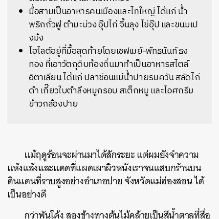
มื้อสามเป็นอาหารคนเมืองและไทใหญ่ ได้แก่
น้ำ
พริกถั่วฟู่ ตำมะม่วง อุ๊ปไก่ จิ้นลุง ไข่อุ๊ป และขนมเป
งม้ง
ไฮไลต์อยู่ที่มื้อสุดท้ายโดยเ
ชฟเมย์-พัทธนันท์ ธง
ทอง ที่เอาวัตถุดิบท้องถิ่นมาทำเป็นอาหารสไตล์
อิตาเลียน ได้แก่
ปลาช่อนแม่น้ำปายรมควัน
สลัด
ไก่
ดำ
เกี๊ยว
ใบตำลึงหมูกรอบ สเต็กหมู และไอศกรีม
ข้าวกล้องปาย
แม้ฤดูร้อนจะผ่านมาได้สักระยะ แต่ผมยังจำความ
แห้งแล้งและแดดที่แผดเผาผิวหนังเราจนแสบกร้านบน
ดินแดนที่ราบสูงอย่างอำเภอปาย จังหวัดแม่ฮ่องสอน ได้
เป็นอย่างดี
กว่าพันโค้ง สองข้างทางต้นไม้คล้ายเป็นสีน้ำตาลที่สื่อ