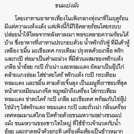
ขนมเปงม้ง
โดยเราทานอาหารเที่ยงในเพิงกลางทุ่งนาที่ในฤดูร้อน
มีแต่ความแห้งแล้ง แต่เพิงนี้ก็มีวิธีคลายร้อนโดยระบบ
ปล่อยน้ำให้ไหลจากหลังคาลงมา พอจะคลายความร้อนได้
บ้าง ซึ่งอาหารที่เราทานประกอบด้วย น้ำพริกถั่วฟู่ ที่มีเต้าหู้
เหลือง ขมิ้น มะเขือเทศ กระเทียม ปรุงรสด้วยเกลือ พริก
และกะปิ ต่อมาเป็นตำมะม่วง ที่มีส่วนผสมของพริกแห้ง
เกลือ น้ำอ้อย กะปิ ถั่วเน่า และหอมแดง ถัดมาเป็นอุ๊ปไก่
คล้ายแกงอ่อม ใส่ข่าตะไคร้ พริกแห้ง กะปิ กระเทียม
หอมแดง และขมิ้น ตามด้วยจิ้นลุง เป็นเมนูที่เราชอบที่สุด
หน้าตาเหมือนแกงจืด หมูหมักถึงเครื่อง ใส่กระเทียม
หอมแดง ข่าตะไคร้ กะปิ เกลือ มะเขือเทศ พร้อมกับไข่อุ๊ป
ไข่นัวๆ ใส่พริกแดง หอมแดง กะปิ และถั่วเน่า กลิ่นเครื่อง
เทศหอมมาแต่ไกล ปิดท้ายด้วยขนมหวานอย่างขนมเป
งม้ง ขนมหวานของชาวไทใหญ่ ที่ใช้ข้าวเจ้านวดกับน้ำ
อ้อย และราดหน้าด้วยกะทิ เครื่องดื่มต้องเป็นข้าวหมาก
ค้นหา