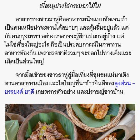
เนื้อหมูย่างใส่กระบอกไม้ไผ่
อาหารของชาวลาหู่คืออาหารเหนือแบบชัดเจน ถ้า
เป็นคนเหนือน่าจะทานได้สบายๆ และคุ้นลิ้นอยู่แล้ว แต่
กับคนกรุงเทพฯ อย่างเราอาจจะรู้สึกแปลกอยู่บ้าง แต่
ไม่ใช่เรื่องใหญ่อะไร ถือเป็นประสบการณ์ในการทาน
อาหารท้องถิ่น เพราะรสชาติรวมๆ จะออกไปทางเค็มและ
เผ็ดเป็นส่วนใหญ่
จากมื้อเช้าของชาวลาหู่สู่มื้อเที่ยงที่ชุมชนแม่นาเติง
ทานอาหารคนเมืองและไทใหญ่ที่
นาข้าวยินดี
ของ
ลุงต่วน –
ยรรยงค์ ยาดี
เกษตรกรตัวอย่าง และปราชญ์ชาวบ้าน