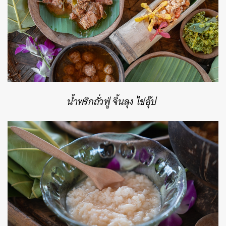
น้ำพริกถั่วฟู่ จิ้นลุง ไข่อุ๊ป