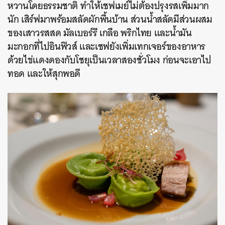
หวานโดยธรรมชาติ ทำให้เชฟเมย์ไม่ต้องปรุงรสเพิ่มมาก
นัก เสิร์ฟมาพร้อมสลัดผักพื้นบ้าน ส่วนน้ำสลัดมีส่วนผสม
ของเสาวรสสด มัลเบอร์รี เกลือ พริกไทย และน้ำมัน
มะกอกที่ไปอินฟิวส์ และเชฟยังเพิ่มเทกเจอร์ของอาหาร
ด้วยไข่แดงดองกับโชยุเป็นเวลาสองชั่วโมง ก่อนจะเอาไป
ทอด และให้สุกพอดี