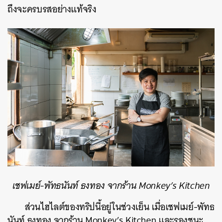
ถึงจะครบรสอย่างแท้จริง
SHARE
TWEET
LINE
EMAIL
เชฟเมย์-พัทธนันท์ ธงทอง จากร้าน Monkey’s Kitchen
ส่วนไฮไลต์ของทริปนี้อยู่ในช่วงเย็น เมื่อเชฟเมย์-พัทธ
นันท์ ธงทอง จากร้าน Monkey’s Kitchen และรองชนะ