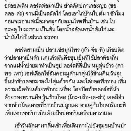
อร่อยเพลิน คอร์สต่อมาเป็น ยำสลัดปกาเกอะญอ (ชอ-
คลอ-ค่ะ) จานนี้เป็นสลัดไก่ โดยเอาไก่บ้านไปต้ม 1 ชั่วโมง
ก่อนจะเอาแต่เนื้อมาคลุกกับสมุนไพรพื้นบ้าน เช่น ใบ
ชะพลู ใบมะขาม เป็นต้น โดยน้ำสลัดเอา
น้ำต้มไก่และ
น้ำมันไก่เป็นส่วนประกอบ
คอร์สสามเป็น ปลาแช่สมุนไพร (ต้า-จื่อ-ที) เกือบคิด
ว่าปลามาเป็นตัว แต่แล้วมันคือซุปเย็นที่ใช้ปลาท้องถิ่น
จากแม่น้ำปายมาทำเป็นซุป คอร์สที่สี่เป็น หมูตุ๋นข้าว (ตา-
พอ-เพา) เชฟเลือกใช้สันคอหมูดำมาตุ๋นไว้ข้ามคืน วันรุ่ง
ขึ้นนำข้าวดอยมาลงไปตุ๋นด้วยกัน และใส่ยอดฟักทอง เพิ่ม
ความเผ็ดร้อนด้วยพริกกะเหรี่ยง โดยปิดท้ายคอร์สที่ห้า
ด้วยของหวานคือ วุ้นข้าวโพด (โกะ-บรือ-เค-ส่า) เจลลีทำ
จากข้าวโพดดอยที่ชาวบ้านปลูกเอง ทานคู่กับไอศกรีมกะทิ
เพิ่มเทกเจอร์การกินด้วยป๊อปคอร์นเคลือบคาราเมล
เช้าวันถัดมาเราตื่นเช้าเพื่อเดินทางไปยัง
ชุมชนบ้านป่า