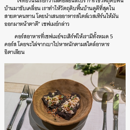
“โจทย์วันนี้เรียกว่าโลคอลอินสไปร์ การใช้วัตถุดิบพื้น
บ้านมาขับเคลื่อน เราทำให้วัตถุดิบพื้นบ้านดูดีที่สุดใน
สายตาคนทาน โดยนำเสนออาหารสไตล์
เวสเทิร์นให้มัน
ออกมาหน้าตาดี” เชฟเมย์กล่าว
คอร์สอาหารที่เชฟเมย์จะเสิร์ฟให้เรามีทั้งหมด 5
คอร์ส โดยจะไล่จากเบาไปหาหนักตามสไตล์อาหาร
อิตาเลียน