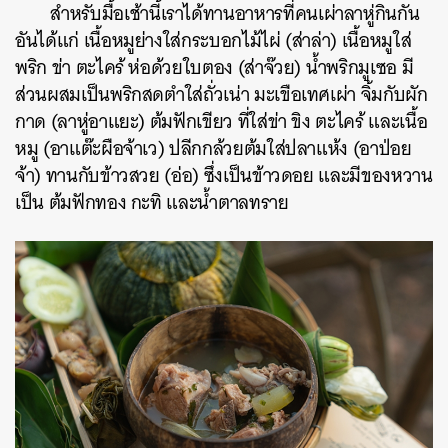
สำหรับมื้อเช้านี้เราได้ทานอาหารที่คนเผ่าลาหู่กินกัน
อันได้แก่ เนื้อหมูย่างใส่กระบอกไม้ไผ่ (ส่าล่า) เนื้อหมูใส่
พริก ข่า ตะไคร้ ห่อด้วยใบตอง (ส่าจ๊วย) น้ำพริกมูเซอ มี
ส่วนผสมเป็นพริกสดตำใส่ถั่วเน่า มะเขือเทศเผ่า จิ้มกับผัก
กาด (ลาหู่อาแยะ) ต้มฟักเขียว ที่ใส่ข่า ขิง ตะไคร้ และเนื้อ
หมู (อาแต๊ะผือจ้าเว) ปลีกกล้วยต้มใส่ปลาแห้ง (อาป่อย
จ้า) ทานกับข้าวสวย (อ่อ) ซึ่งเป็นข้าวดอย และมีของหวาน
เป็น ต้มฟักทอง กะทิ และน้ำตาลทราย