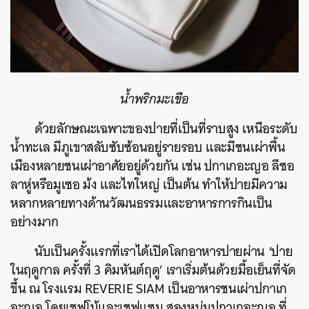
น้ำพริกมะเขือ
ด้วยลักษณะเฉพาะของปายที่เป็นที่ราบสูง เหนือระดับ
น้ำทะเล มีภูเขาสลับซับซ้อนอยู่รายรอบ และมีชนเผ่าพื้น
เมืองหลายชนเผ่าอาศัยอยู่ด้วยกัน เช่น ปกาเกอะญอ ลีซอ
ลาหู่หรือมูเซอ ม้ง และไทใหญ่ เป็นต้น ทำให้ปายมีความ
หลากหลายทางด้านวัฒนธรรมและอาหารการกินเป็น
อย่างมาก
นับเป็นครั้งแรกที่เราได้เปิดโลกอาหารปายผ่าน ‘ปาย
ในฤดูกาล ครั้งที่ 3 คิมหันต์ฤดู’ เราเริ่มต้นด้วยมื้อเย็นที่จัด
ขึ้น ณ โรงแรม REVERIE SIAM เป็นอาหารชนเผ่าปกาเก
อะญอ โดยเชฟโบ้และเชฟแซม สองหนุ่มปกาเกอะญอ ที่