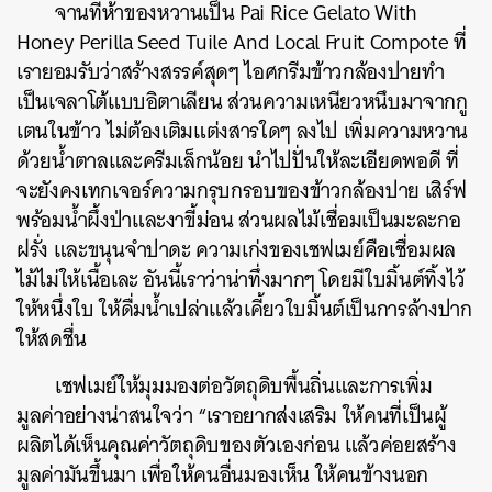
จานที่ห้าของหวานเป็น
Pai Rice Gelato With
Honey Perilla Seed Tuile And Local Fruit Compote
ที่
เรายอมรับว่าสร้างสรรค์สุดๆ ไอศกรีมข้าวกล้องปายทำ
เป็นเจลาโต้แบบอิตาเลียน ส่วนความเหนียวหนึบมาจากกู
เตนในข้าว ไม่ต้องเติมแต่งสารใดๆ ลงไป เพิ่มความหวาน
ด้วยน้ำตาลและครีมเล็กน้อย นำไปปั่นให้ละเอียดพอดี ที่
จะยังคงเทกเจอร์ความกรุบกรอบของข้าวกล้องปาย เสิร์ฟ
พร้อมน้ำผึ้งป่าและงาขี้ม่อน ส่วนผลไม้เชื่อมเป็นมะละกอ
ฝรั่ง และขนุนจำปาดะ ความเก่งของเชฟเมย์คือเชื่อมผล
ไม้ไม่ให้เนื้อเละ อันนี้เราว่าน่าทึ่งมากๆ โดยมีใบมิ้นต์ทิ้งไว้
ให้หนึ่งใบ ให้ดื่มน้ำเปล่าแล้วเคี้ยวใบมิ้นต์เป็นการล้างปาก
ให้สดชื่น
เชฟเมย์ให้มุมมองต่อวัตถุดิบพื้นถิ่นและการเพิ่ม
มูลค่าอย่างน่าสนใจว่า “เราอยากส่งเสริม ให้คนที่เป็นผู้
ผลิตได้เห็นคุณค่าวัตถุดิบของตัวเองก่อน แล้วค่อยสร้าง
มูลค่ามันขึ้นมา เพื่อให้คนอื่นมองเห็น ให้คนข้างนอก