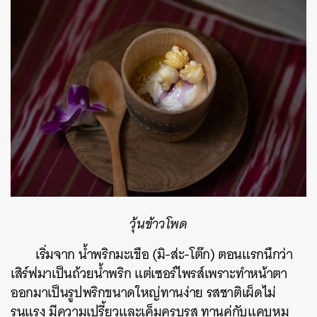
วุ้นข้าวโพด
เริ่มจาก น้ำพริกมะเขือ (มิ-ส่ะ-โต๊ก) ตอนแรกนึกว่า
เสิร์ฟมาเป็นถ้วยน้ำพริก แต่เซอร์ไพรส์เพราะทำหน้าตา
ออกมาเป็นรูปพริกขนาดใหญ่ทานง่าย รสชาติเผ็ดไม่
รุนแรง มีความเปรี้ยวและเค็มครบรส ทานคู่กับแคบหมู