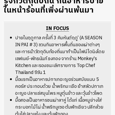
รู้จักวัตถุดิบถิ่น กินอาหารปาย
ในหน้าร้อนที่เพิ่งผ่านพ้นมา
IN FOCUS
ปายในฤดูกาล ครั้งที่ 3 คิมหันต์ฤดู’ (A SEASON
IN PAI # 3) ชวนกินอาหารพื้นถิ่นของเผ่าต่างๆ
และการนำวัตถุดิบท้องถิ่นมาทำเป็นไฟน์ไดนิงโดย
เชฟเมย์-พัทธนันท์ ธงทอง จากร้าน Monkey's
Kitchen และรองชนะเลิศรายการ
Top Chef
Thailand ซีซัน 1
มื้อแรกเป็นอาหารปกาเกอะญอร่วมสมัยแบบ 5
คอร์ส ประกอบด้วย น้ำพริกมะเขือ ยำสลัดปกาเก
อะญอ
ปลาแช่สมุนไพร หมูตุ๋นข้าว และวุ้นข้าวโพด
มื้อสองเป็นอาหารชนเผ่าลาหู่ ได้แก่ เนื้อหมูย่างใส่
กระบอกไม้ไผ่ น้ำพริกมูเซอ ต้มฟักเขียว ปลีกล้วย
ต้มใส่ปลาแห้ง และต้มฟักทอง