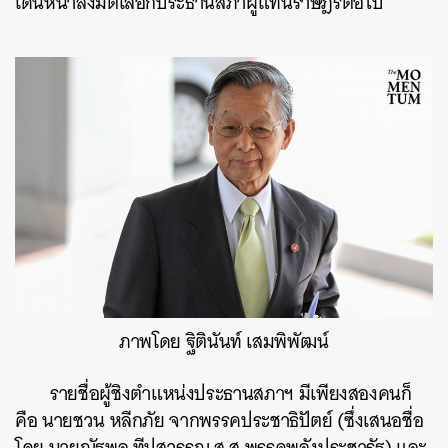
เดินหน้าลงมติเลือกประธานสภาผู้แทนราษฎรต่อไป
ภาพโดย ฐิตินันท์ เสมพิพัฒน์
รายชื่อผู้ชิงตำแหน่งประธานสภาฯ มีเพียงสองคนก็
คือ นายชวน หลีกภัย จากพรรคประชาธิปัตย์ (ซึ่งเสนอชื่อ
โดย นายณัฐพล ทีปสุวรรณ ส.ส.พรรคพลังประชารัฐ) และ