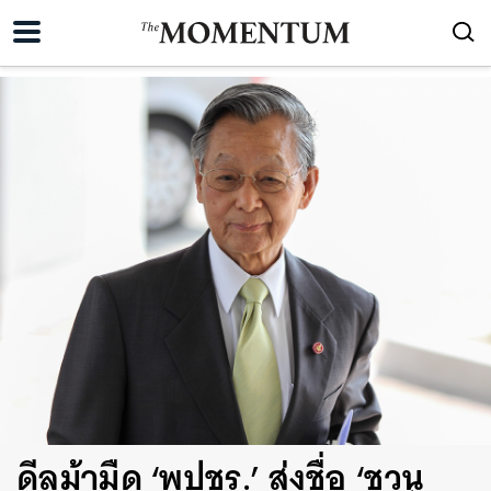
ดีลม้ามืด ‘พปชร.’ ส่งชื่อ ‘ชวน