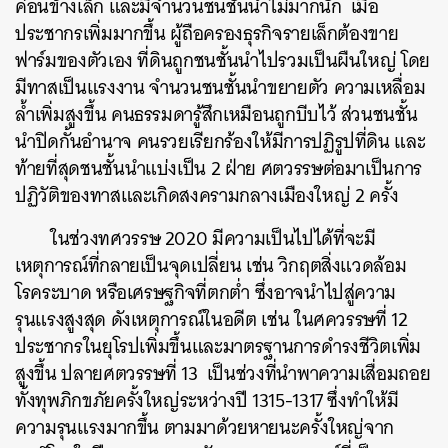
ค่อนข้างเล็ก
และมีจำนวนชนชั้นนำไม่มากนัก
เมื่อ
ประชากรเพิ่มมากขึ้น
ผู้ถือครองธุรกิจรายเล็กต้องขาย
ฟาร์มของตัวเอง
ที่ดินถูกชนชั้นนำไปรวมเป็นผืนใหญ่
โดย
มีทาสเป็นแรงงาน
จำนวนชนชั้นนำขยายตัว
ความเหลื่อม
ล้ำเพิ่มสูงขึ้น
คนธรรมดารู้สึกเหมือนถูกบีบไว้
ส่วนชนชั้น
นำปิดกั้นอำนาจ
คนรวยเรียกร้องให้มีการปฏิรูปที่ดิน
และ
ท้ายที่สุดชนชั้นนำแบ่งเป็น
2
ฝ่าย
ศตวรรษต่อมาเป็นการ
ปฏิวัติของทาสและเกิดสงครามกลางเมืองใหญ่
2
ครั้ง
ในช่วงทศวรรษ
2020
มีความเป็นไปได้ที่จะมี
เหตุการณ์ที่กลายเป็นจุดเปลี่ยน
เช่น
วิกฤตสิ่งแวดล้อม
โรคระบาด
หรือเศรษฐกิจที่ตกต่ำ
ซึ่งอาจนำไปสู่ความ
รุนแรงสูงสุด
ดังเหตุการณ์ในอดีต
เช่น
ในศควรรษที่
12
ประชากรในยุโรปเพิ่มขึ้นและมาตรฐานการดำรงชีวิตเพิ่ม
สูงขึ้น
ปลายศตวรรษที่
13
เป็นช่วงที่นำพาความเสื่อมถอย
ทั้งทุพภิกขภัยครั้งใหญ่ระหว่างปี
1315-1317
ซึ่งทำให้มี
ความรุนแรงมากขึ้น
ตามมาด้วยหายนะครั้งใหญ่จาก