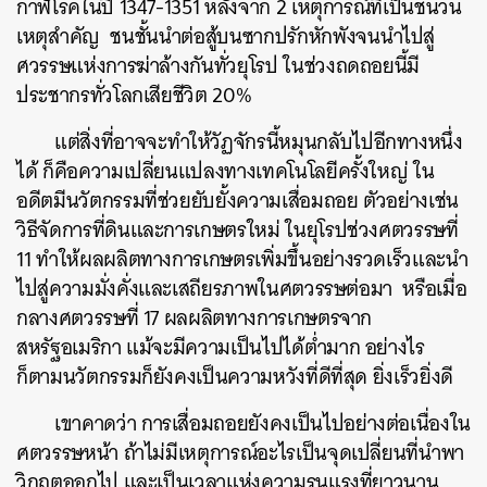
กาฬโรคในปี
1347-1351
หลังจาก
2
เหตุการณ์ที่เป็นชนวน
เหตุสำคัญ
ชนชั้นนำต่อสู้บนซากปรักหักพังจนนำไปสู่
ศวรรษแห่งการฆ่าล้างกันทั่วยุโรป
ในช่วงถดถอยนี้มี
ค้นหา
ประชากรทั่วโลกเสียชีวิต
20%
SHARE
TWEET
LINE
EMAIL
แต่สิ่งที่อาจจะทำให้วัฏจักรนี้หมุนกลับไปอีกทางหนึ่ง
ได้
ก็คือความเปลี่ยนแปลงทางเทคโนโลยีครั้งใหญ่
ใน
อดีตมีนวัตกรรมที่ช่วยยับยั้งความเสื่อมถอย
ตัวอย่างเช่น
วิธีจัดการที่ดินและการเกษตรใหม่
ในยุโรปช่วงศตวรรษที่
11
ทำให้ผลผลิตทางการเกษตรเพิ่มขึ้นอย่างรวดเร็วและนำ
ไปสู่ความมั่งคั่งและเสถียรภาพในศตวรรษต่อมา
หรือเมื่อ
กลางศตวรรษที่
17
ผลผลิตทางการเกษตรจาก
สหรัฐอเมริกา
แม้จะมีความเป็นไปได้ต่ำมาก
อย่างไร
ก็ตามนวัตกรรมก็ยังคงเป็นความหวังที่ดีที่สุด
ยิ่งเร็วยิ่งดี
เขาคาดว่า
การเสื่อมถอยยังคงเป็นไปอย่างต่อเนื่องใน
ศตวรรษหน้า
ถ้าไม่มีเหตุการณ์อะไรเป็นจุดเปลี่ยนที่นำพา
วิกฤตออกไป
และเป็นเวลาแห่งความรุนแรงที่ยาวนาน