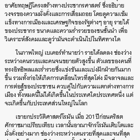
อาศัยทฤษฎีโครงสร้างทางประชากรศาสตร์
ซึ่งอธิบาย
วงจรของความมั่งคั่งและการเสื่อมถอย
โดยดูความเข้ม
แข็งทางการเมืองและเศรษฐกิจของรัฐต่างๆ
อายุ
รายได้
ของประชากร
ขนาดและความร่ำรวยของชนชั้นนำ เพื่อ
วิเคราะห์สังคมและดูว่ามันจะดำเนินไปในทิศทางใด
ในภาพใหญ่
เบเคอร์ทำนายว่า
รายได้ลดลง
ช่องว่าง
ระหว่างคนรวยและคนจนขยายตัวสูงขึ้น
ตัวเลขของคนที่
ทรงอิทธิพลและร่ำรวยซึ่งแข่งขันและแบ่งฝักฝ่ายกันมาก
ขึ้น
รวมทั้งก่อให้เกิดการเคลื่อนไหวที่สุดโต่ง
มีจลาจลและ
การต่อสู้ของประชาชน
ควบคู่ไปกับความแตกต่างทางการ
เมือง
ทั้งหมดนี้ไม่ได้เกิดขึ้นในประเทศใดประเทศหนึ่ง
แต่
จะเกิดขึ้นกับประเทศส่วนใหญ่ในโลก
เขายกประวัติศาสตร์โรมัน
เมื่อ
201
ปีก่อนคริสต
ศักราชมาเปรียบเทียบ
เวลานั้นอาณาจักรโรมันเติบโตและ
มั่งคั่งอย่างมาก
ช่องว่างระหว่างคนรวยที่สุดและจนที่สุด