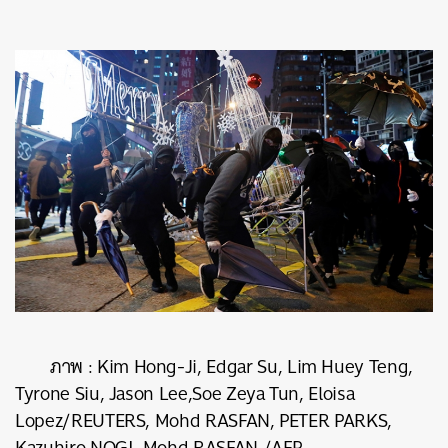
ภาพ
:
Kim Hong-Ji, Edgar Su, Lim Huey Teng,
Tyrone Siu, Jason Lee,Soe Zeya Tun, Eloisa
Lopez/REUTERS, Mohd RASFAN, PETER PARKS,
Kazuhiro NOGI
,
Mohd RASFAN
/AFP