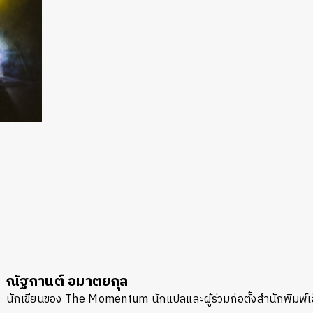
นหา
ณัฐกานต์ อมาตยกุล
SHARE
TWEET
LINE
EMAIL
นักเขียนของ The Momentum นักแปลและผู้ร่วมก่อตั้งสำนักพิมพ์เล