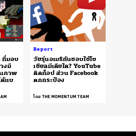
Report
 ที่มอบ
วัยรุ่นอเมริกันชอบใช้โซ
างมี
เชียลมีเดียใด? YouTube
คุณภาพ
ติดท็อป ส่วน Facebook
ได้แบ
ตกกระป๋อง
EAM
โดย THE MOMENTUM TEAM