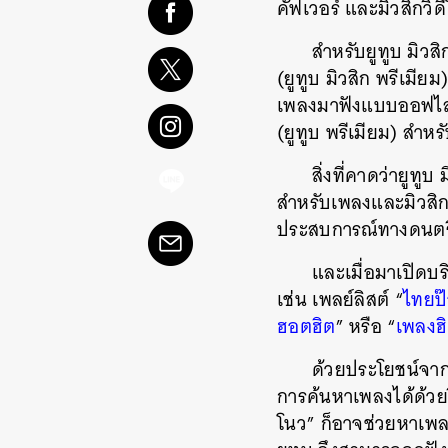
คัฟเวอร์ และมิวสิกวิด
สำหรับ
ยูทูบ มิว
(ยูทูบ มิวสิก พรีเมีย
เพลงมาฟังแบบออฟไลน
(ยูทูบ พรีเมียม) สำหรั
สิ่งที่คาดว่ายูทู
สำหรับเพลงและมิวสิก
ประสบการณ์ทางดนตรีทั้
และเมื่อมาเปิดบร
เช่น เพลย์ลิสต์
“
ไทยป
ฮอตฮิต
” หรือ “
เพลงฮ
ด้วยประโยชน์จากก
การค้นหาเพลงได้ด้วยวิ
โนว” ก็อาจช่วยหาเพล