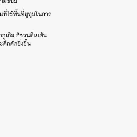
้ตามชอบ
่ใช้พื้นที่ยูทูบในการ
เกิล ก็ชวนตื่นเต้น
คึกคักยิ่งขึ้น