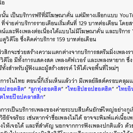
ีโอ
สิกนั้น เป็นบริการฟรีที่มีโฆษณาคั่น แต่มีทางเลือกแบบ Y
ม) ที่จ่ายค่าบริการรายเดือนเริ่มต้นที่ 129 บาทต่อเดือน โ
์และฟังเพลงต่อเนื่องได้แบบไม่มีโฆษณาคั่น และบริกา
บดูวิดีโอ ซึ่งคิดค่าบริการ 159 บาทต่อเดือน
บ มิวสิกจะช่วยสร้างความแตกต่างจากบริการสตรีมมิ่งเพลงรายอื
วิดีโอ มีทั้งการแสดงสด เพลงคัฟเวอร์ และเพลงหายาก ซึ่ง
งสำหรับผู้ฟังและผู้สร้างสรรค์ ให้ได้เจอพื้นที่ใหม่ๆ
ิการในไทย ตอนนี้ก็เริ่มเห็นแล้วว่า มีเพลย์ลิสต์ครอบคล
๊อปฮอตฮิต
” “
ลูกทุ่งฮอตฮิต
” “
ไทยฮิปฮอปฮอตฮิต
” “
ไทยอิ
ิตไทยป๊อปคลาสสิก
”
ารเป็นบริการเพลงของค่ายระบบสืบค้นยักษ์ใหญ่อย่างกูเกิล
ธีอัจฉริยะ เช่นหากจำชื่อเพลงไม่ได้ อาจจะพิมพ์แค่เนื้อเพ
งให้เจอได้ และที่สำคัญ นอกจากการฟังเพลงปกติแล้ว ด้