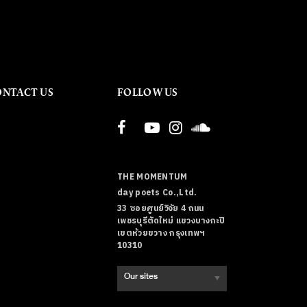
ONTACT US
FOLLOW US
THE MOMENTUM
day poets Co.,Ltd.
33 ซอยศูนย์วิจัย 4 ถนน
เพชรบุรีตัดใหม่ แขวงบางกะปิ
เขตห้วยขวาง กรุงเทพฯ
10310