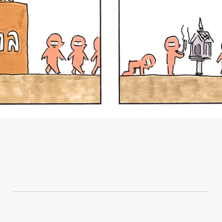
นหา
SHARE
TWEET
LINE
EMAIL