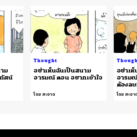
Thought
Thoug
นาม
อย่าเห็นฉันเป็นสนาม
อย่าเห
ทัศน์
อารมณ์ ตอน อยากเข้าใจ
อารมณ์ 
ต้องลบห
โดย สะอาด
โดย สะอา