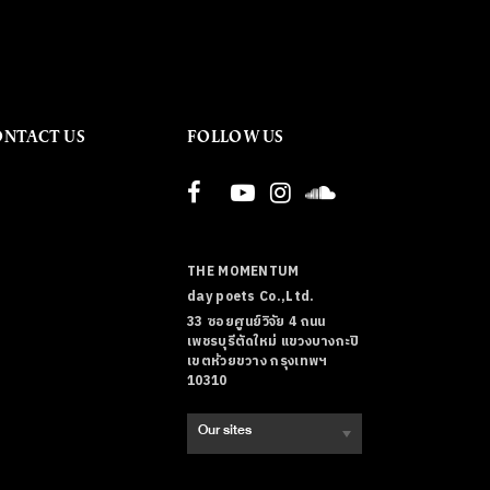
ONTACT US
FOLLOW US
THE MOMENTUM
day poets Co.,Ltd.
33 ซอยศูนย์วิจัย 4 ถนน
เพชรบุรีตัดใหม่ แขวงบางกะปิ
เขตห้วยขวาง กรุงเทพฯ
10310