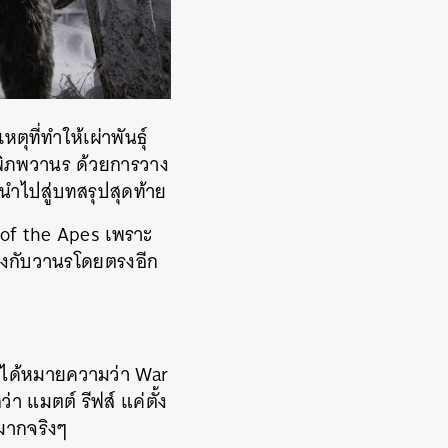
ที่ทำให้เผ่าพันธุ์
ลพิภพวานร ด้วยการวาง
ี่นำไปสู่บทสรุปสุดท้าย
t of the Apes เพราะ
ข้องกับวานรโดยตรงอีก
ไม่ได้หมายความว่า War
่า แมตต์ รีฟส์ แค่ตั้ง
จมากจริงๆ