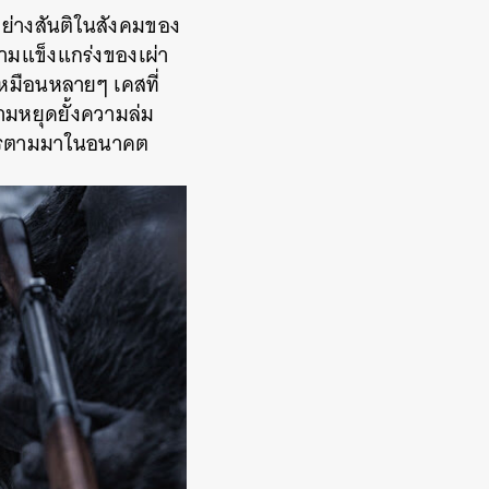
ู่อย่างสันติในสังคมของ
วามแข็งแกร่งของเผ่า
 เหมือนหลายๆ เคสที่
ยามหยุดยั้งความล่ม
ะไรตามมาในอนาคต