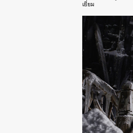
เยี่ยม
ค้