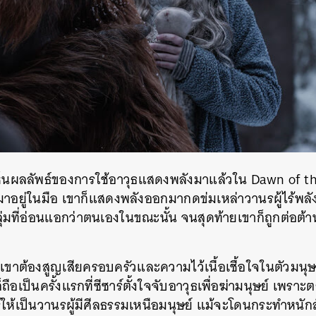
ห็นผลลัพธ์ของการใช้อาวุธแสดงพลังมาแล้วใน Dawn of th
มาอยู่ในมือ เขาก็แสดงพลังออกมากดข่มเหล่าวานรผู้ไร้พล
ุ่มที่อ่อนแอกว่าตนเองในขณะนั้น จนสุดท้ายเขาก็ถูกต่อต
เขาต้องสูญเสียครอบครัวและความไว้เนื้อเชื้อใจในตัวมนุษ
ก็ถือเป็นครั้งแรกที่ซีซาร์ตั้งใจจับอาวุธเพื่อฆ่ามนุษย์ เพ
ห้เป็นวานรผู้มีศีลธรรมเหนือมนุษย์ แม้จะโดนกระทำหนักส