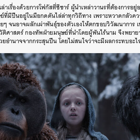
เล่าเรื่องด้วยการโฟกัสที่ซีซาร์ ผู้นำเหล่าวานรที่ต้องการอย
ย์ที่มีปืนอยู่ในมือกดดันไล่ล่าทุกวิถีทาง เพราะหวาดกลัวค
นเรื่อยๆ จนอาจผลักเผ่าพันธุ์ของตัวเองให้ตกขอบวิวัฒนาการ
วัติศาสตร์ กองทัพฝ่ายมนุษย์ที่นำโดยผู้พันไร้นาม จึงพยา
้วยอำนาจจากกระสุนปืน โดยไม่สนใจว่าจะมีผลกระทบอ