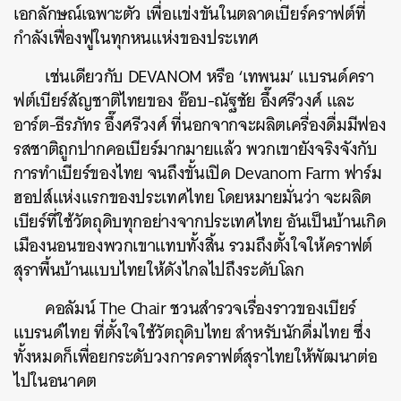
เอกลักษณ์เฉพาะตัว เพื่อแข่งขันในตลาดเบียร์คราฟต์ที่
กำลังเฟื่องฟูในทุกหนแห่งของประเทศ
เช่นเดียวกับ DEVANOM หรือ ‘เทพนม’ แบรนด์ครา
ฟต์เบียร์สัญชาติไทยของ อ๊อบ-ณัฐชัย อึ๊งศรีวงศ์ และ
อาร์ต-ธีรภัทร อึ๊งศรีวงศ์ ที่นอกจากจะผลิตเครื่องดื่มมีฟอง
รสชาติถูกปากคอเบียร์มากมายแล้ว พวกเขายังจริงจังกับ
การทำเบียร์ของไทย จนถึงขั้นเปิด Devanom Farm ฟาร์ม
ฮอปส์แห่งแรกของประเทศไทย โดยหมายมั่นว่า จะผลิต
เบียร์ที่ใช้วัตถุดิบทุกอย่างจากประเทศไทย อันเป็นบ้านเกิด
เมืองนอนของพวกเขาแทบทั้งสิ้น รวมถึงตั้งใจให้คราฟต์
สุราพื้นบ้านแบบไทยให้ดังไกลไปถึงระดับโลก
คอลัมน์ The Chair ชวนสำรวจเรื่องราวของเบียร์
แบรนด์ไทย ที่ตั้งใจใช้วัตถุดิบไทย สำหรับนักดื่มไทย ซึ่ง
ทั้งหมดก็เพื่อยกระดับวงการคราฟต์สุราไทยให้พัฒนาต่อ
ไปในอนาคต