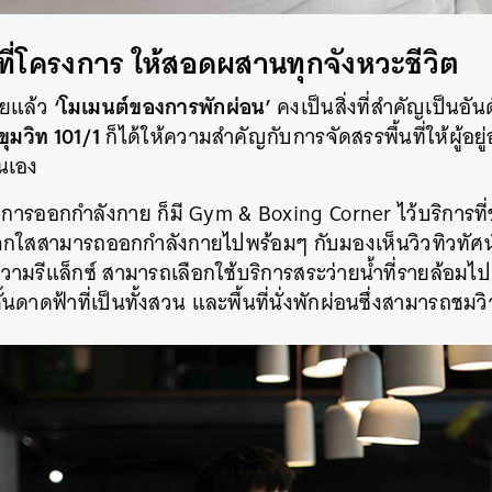
SHARE
TWEET
LINE
EMAIL
ที่โครงการ ให้สอดผสานทุกจังหวะชีวิต
‘โมเมนต์ของการพักผ่อน’
ศัยแล้ว
คงเป็นสิ่งที่สำคัญเป็นอั
ขุมวิท 101/1
ก็ได้ให้ความสำคัญกับการจัดสรรพื้นที่ให้ผู้อ
นเอง
ชอบการออกกำลังกาย ก็มี Gym & Boxing Corner ไว้บริการท
ะจกใสสามารถออกกำลังกายไปพร้อมๆ กับมองเห็นวิวทิวทัศน
วามรีแล็กซ์ สามารถเลือกใช้บริการสระว่ายน้ำที่รายล้อมไปด
ชั้นดาดฟ้าที่เป็นทั้งสวน และพื้นที่นั่งพักผ่อนซึ่งสามารถช