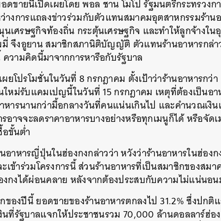
ดขายนี้เปิดเผยโดย พอล ชาน โมโป รัฐมนตรีกระทรวงการคลั
ะหว่างการแถลงข่าวร่วมกับตัวแทนสมาคมอุตสาหกรรมร้านอา
นุนเศรษฐกิจท้องถิ่น กระตุ้นเศรษฐกิจ และทำให้ลูกจ้างใ
ี่ จึงอูยาน สมาชิกสภานิติบัญญัติ ตัวแทนร้านอาหารกล่าวว่
้ ความคิดนี้มาจากการหารือกับรัฐบาล
ผยโปรโมชั่นในวันที่ 8 กรกฎาคม ตั้งเป้าว่าร้านอาหารกว่า
หม่รับแคมเปญนี้ในวันที่ 15 กรกฎาคม เหตุที่ต้องเป็นอา
านอาหารนานกว่ามื้อกลางวันที่คนแน่นเกินไป และคำนวณเงิน
าหารอาจจะลดราคาอาหารบางอย่างหรือทุกเมนูก็ได้ หรือจั
อขั้นต่ำ
าหารญี่ปุ่นในฮ่องกงกล่าวว่า หวังว่าร้านอาหารในฮ่องกงก
 จะเข้าร่วมโครงการนี้ ส่วนร้านอาหารที่เป็นสมาชิกของส
่องกงได้ผ่อนคลาย หลังจากต้องประสบกับความไม่แน่นอ
รกของปีนี้ ยอดขายของร้านอาหารตกลงไป 31.2% ซึ่งปกติแ
เงินที่รัฐบาลแจกให้ประชาชนรวม 70,000 ล้านดอลลาร์ฮ่องก