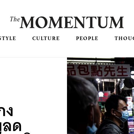
STYLE
CULTURE
PEOPLE
THOU
กง
ญลด