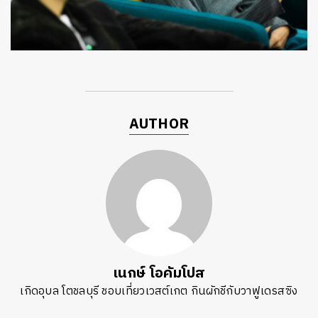
AUTHOR
ค้นหา
SHARE
TWEET
LINE
EMAIL
เนกษ์ โอคัมโปส
เกิดอุบล โตชลบุรี ชอบเที่ยวเวสต์เกต กินผักชีกับวาฟูเดรสซิง