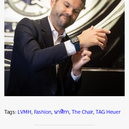
Tags:
LVMH
,
Fashion
,
นาฬิกา
,
The Chair
,
TAG Heuer