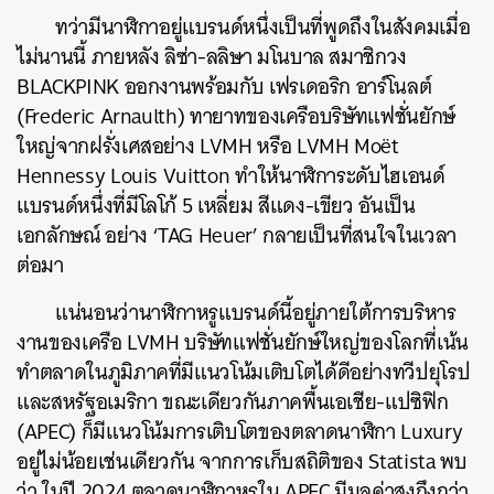
ทว่ามีนาฬิกาอยู่แบรนด์หนึ่งเป็นที่พูดถึงในสังคมเมื่อ
ไม่นานนี้ ภายหลัง ลิซ่า-ลลิษา มโนบาล สมาชิกวง
BLACKPINK ออกงานพร้อมกับ เฟรเดอริก อาร์โนลต์
(Frederic Arnaulth) ทายาทของเครือบริษัทแฟชั่นยักษ์
ใหญ่จากฝรั่งเศสอย่าง LVMH หรือ LVMH Moët
Hennessy Louis Vuitton ทำให้นาฬิการะดับไฮเอนด์
แบรนด์หนึ่งที่มีโลโก้ 5 เหลี่ยม สีแดง-เขียว อันเป็น
เอกลักษณ์ อย่าง ‘TAG Heuer’ กลายเป็นที่สนใจในเวลา
ต่อมา
แน่นอนว่านาฬิกาหรูแบรนด์นี้อยู่ภายใต้การบริหาร
งานของเครือ LVMH บริษัทแฟชั่นยักษ์ใหญ่ของโลกที่เน้น
ทำตลาดในภูมิภาคที่มีแนวโน้มเติบโตได้ดีอย่างทวีปยุโรป
และสหรัฐอเมริกา ขณะเดียวกันภาคพื้นเอเชีย-แปซิฟิก
(APEC) ก็มีแนวโน้มการเติบโตของตลาดนาฬิกา Luxury
อยู่ไม่น้อยเช่นเดียวกัน จากการเก็บสถิติของ Statista พบ
ว่า ในปี 2024 ตลาดนาฬิกาหรูใน APEC มีมูลค่าสูงถึงกว่า