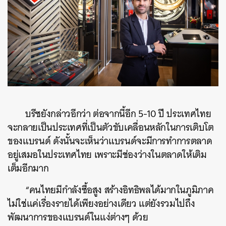
บรีซยังกล่าวอีกว่า ต่อจากนี้อีก 5-10 ปี ประเทศไทย
จะกลายเป็นประเทศที่เป็นตัวขับเคลื่อนหลักในการเติบโต
ของแบรนด์ ดังนั้นจะเห็นว่าแบรนด์จะมีการทำการตลาด
ค้นหา
อยู่เสมอในประเทศไทย เพราะมีช่องว่างในตลาดให้เติม
SHARE
TWEET
LINE
EMAIL
เต็มอีกมาก
“คนไทยมีกำลังซื้อสูง สร้างอิทธิพลได้มากในภูมิภาค
ไม่ใช่แค่เรื่องรายได้เพียงอย่างเดียว แต่ยังรวมไปถึง
พัฒนาการของแบรนด์ในแง่ต่างๆ ด้วย