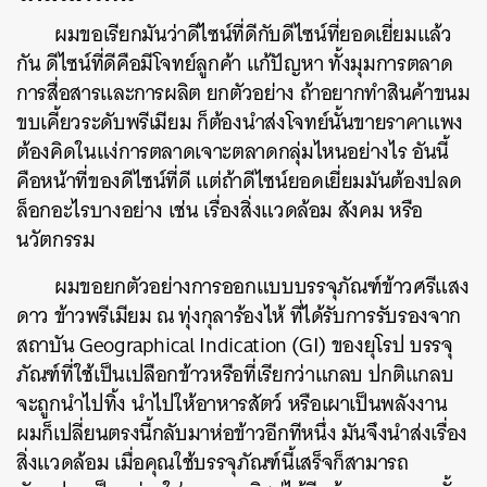
ผมขอเรียกมันว่าดีไซน์ที่ดีกับดีไซน์ที่ยอดเยี่ยมแล้ว
กัน ดีไซน์ที่ดีคือมีโจทย์ลูกค้า แก้ปัญหา ทั้งมุมการตลาด
การสื่อสารและการผลิต ยกตัวอย่าง ถ้าอยากทำสินค้าขนม
ขบเคี้ยวระดับพรีเมียม ก็ต้องนำส่งโจทย์นั้นขายราคาแพง
ต้องคิดในแง่การตลาดเจาะตลาดกลุ่มไหนอย่างไร อันนี้
คือหน้าที่ของดีไซน์ที่ดี แต่ถ้าดีไซน์ยอดเยี่ยมมันต้องปลด
ล็อกอะไรบางอย่าง เช่น เรื่องสิ่งแวดล้อม สังคม หรือ
นวัตกรรม
ผมขอยกตัวอย่างการออกแบบบรรจุภัณฑ์ข้าวศรีแสง
ดาว ข้าวพรีเมียม ณ ทุ่งกุลาร้องไห้ ที่ได้รับการรับรองจาก
สถาบัน Geographical Indication (GI) ของยุโรป บรรจุ
ภัณฑ์ที่ใช้เป็นเปลือกข้าวหรือที่เรียกว่าแกลบ ปกติแกลบ
จะถูกนำไปทิ้ง นำไปให้อาหารสัตว์ หรือเผาเป็นพลังงาน
ผมก็เปลี่ยนตรงนี้กลับมาห่อข้าวอีกทีหนึ่ง มันจึงนำส่งเรื่อง
สิ่งแวดล้อม เมื่อคุณใช้บรรจุภัณฑ์นี้เสร็จก็สามารถ