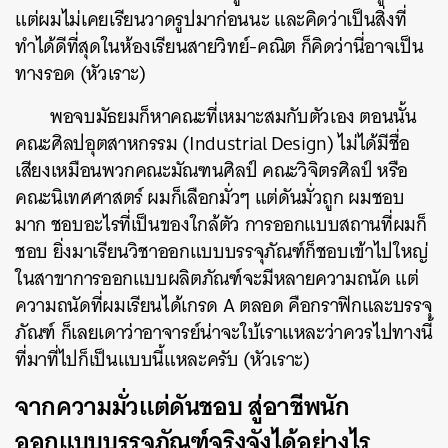
แต่ผมไม่เคยเรียนวาดรูปมาก่อนนะ และคิดว่าเป็นสิ่งที่
ทำได้ดีที่สุดในห้องเรียนสายวิทย์-คณิต ก็คิดว่านี่อาจเป็น
ทางรอด (หัวเราะ)
พอจบมัธยมก็หาคณะที่เหมาะสมกับตัวเอง ตอนนั้น
คณะศิลปอุตสาหกรรม (Industrial Design) ไม่ได้มีชื่อ
เสียงเหมือนพวกคณะมัณฑนศิลป์ คณะวิจิตรศิลป์ หรือ
คณะนิเทศศาสตร์ ผมก็เลือกมั่วๆ แต่ดันมั่วถูก ผมชอบ
มาก ชอบอะไรที่เป็นของใกล้ตัว การออกแบบสถานที่ผมก็
ชอบ ยิ่งมาเรียนวิชาออกแบบบรรจุภัณฑ์ก็ชอบเข้าไปใหญ่
ในสาขาการออกแบบผลิตภัณฑ์จะมีหลายความถนัด แต่
ความถนัดที่ผมเรียนได้เกรด A ตลอด คือกราฟิกและบรรจุ
ภัณฑ์ ก็เลยเดาว่าอาจารย์น่าจะใบ้เราแหละว่าควรไปทางนี้
ที่มาที่ไปก็เป็นแบบนี้แหละครับ (หัวเราะ)
จากความมั่วแต่ดันชอบ สู่อาชีพนัก
ออกแบบบรรจุภัณฑ์จริงจังได้อย่างไร