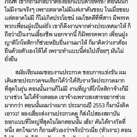
ภัณฑ์ เขาก็ถามกลับว่าต้องออกแบบด้วยหรือ? ตอนนั้นก็
ไม่มีงานจริงๆ เพราะตลาดไม่มีแต่เราดันชอบ ในเมื่อชอบ
แต่ตลาดไม่มี ก็ไม่เกิดประโยชน์ ผมโชคดีที่พี่สาว มีพรรค
พวกเพื่อนฝูงเป็นฝรั่ง เขาก็ดึงงานจากต่างประเทศมาให้ ก็
ถือว่าเป็นงานเลี้ยงชีพ นอกจากนี้ ก็มีพรรคพวก เพื่อนฝูง
ญาติโกโหติกาก็ช่วยหยิบยื่นงานมาให้ ก็มาคิดว่าเราต้อง
ยืนด้วยตัวเองให้ได้ เพราะทำแบบนี้ต่อไปเรื่อยๆ มันไม่
ยั่งยืน
สมัยเรียนผมชอบงานประกวด ชอบการแข่งขัน ผม
เดินสายประกวดจนเรียกได้ว่าได้รับรางวัลประกวดมาก
ที่สุดในรุ่น ตอนนั้นงานก็ไม่มี งานที่ญาติโกโหติกาจ้างก็มี
บางช่วง ไม่ได้จ้างตลอด เขาจ้างเพราะสงสารอยากช่วย
มากกว่า ตอนนั้นผมว่างมาก ประมาณปี 2553 ก็มานั่งคิด
เอาวะ! ลองเสี่ยงส่งงานประกวดดู ก็ส่งไปสองสถาบัน
ออกแบบที่ใหญ่ที่สุดในโลกตอนนั้น เฮ้ย! ดันได้รางวัลที่
หนึ่ง ตกใจมาก ก็ถามตัวเองว่าจริงป่าวเนี่ย (หัวเราะ) ตอน