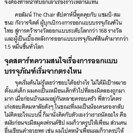
จึงต้องทำหน้าที่บอกเล่าเรื่องราวเหล่านี้แทน
คอลัมน์ The Chair สัปดาห์นี้พูดคุยกับ
แชมป์-สม
ชนะ กังวารจิตต์ ผู้บุกเบิกวงการออกแบบบรรจุภัณฑ์ใน
ไทย สู่การคว้ารางวัลออกแบบระดับโลกกว่า 168 รางวัล
และผู้เป็นเบื้องหลังการออกแบบบรรจุภัณฑ์สินค้ามากกว่า
1.5 หมื่นชิ้นทั่วโลก
จุดสตาร์ทความสนใจเรื่องการออกแบบ
บรรจุภัณฑ์เริ่มจากตรงไหน
จุดเริ่มต้นไม่รู้เลยว่าชอบได้อย่างไร ไม่ได้มีเป้าหมาย
ตั้งแต่เด็ก ผมคงเป็นเหมือนเด็กทั่วไปที่ลองผิดลองถูกมา
มาก เมื่อก่อนบ้านผมอยู่กันหลายครอบครัว พี่สาวโคตร
เก่งสอบติดมหาลัยดังๆ ในขณะที่ผมเป็นน้องคนรองกลับ
ไม่ติดอะไรแบบนี้ ก็มานั่งคิดกับตัวเองว่าเราถนัดอะไร คือ
สมัยก่อนจะมีสมุดเฟรนด์ชิป ผมก็วาดรูปให้เพื่อน ส่วนคน
อื่นเขียนคำอวยพร เช่น ผมไปดูหน้าเพื่อนผมก็วาดรูปให้