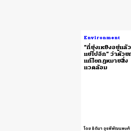
Environment
​“ที่ยุ่งเหยิงอยู่แล้
แย่ไปอีก” ว่าด้วย
แก้ไขกฎหมายสิ่ง
แวดล้อม
โดย ธิติมา อุรพีพัฒนพงศ์