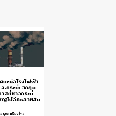
ศนะต่อโรงไฟฟ้า
 จ.กระบี่: วิกฤต
าสที่ชาวกระบี่
ชิญไปอีกหลายสิบ
 อรุณเกรียงไกร