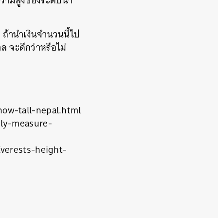
ณความสูงของระดับน้ำ
 ถ้านำเงินจำนวนนี้ไป
ล จะดีกว่าหรือไม่
ow-tall-nepal.html
lly-measure-
verests-height-