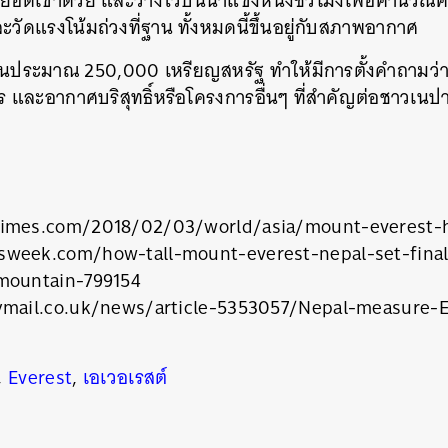
ปที่ยอดเขาด้วย และวางไว้บนน้ำแข็งหนึ่งชั่วโมงเพื่อคำนว
ัดแรงโน้มถ่วงที่ฐาน ทั้งหมดนี้ขึ้นอยู่กับสภาพอากาศ
เงินประมาณ 250,000 เหรียญสหรัฐ ทำให้มีการตั้งคำถามว่า
นหา
าร และอากาศบริสุทธิ์หรือโครงการอื่นๆ ที่สำคัญต่อชาวเนปา
SHARE
TWEET
LINE
EMAIL
imes.com/2018/02/03/world/asia/mount-everest-h
week.com/how-tall-mount-everest-nepal-set-fina
mountain-799154
ymail.co.uk/news/article-5353057/Nepal-measure-E
,
Everest
,
เอเวอเรสต์