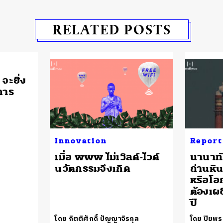
RELATED POSTS
ว จะยิ่ง
การ
Innovation
Report
เมื่อ www ไม่เวิลด์-ไวด์
นานาทั
นวัตกรรมจึงเกิด
ถ่านหิน
หรือโอก
ต้องเผ
ปี
โดย กิตติศักดิ์ ปัญญาจิรกุล
โดย ปิยพร