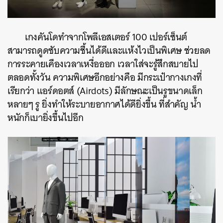
เกงคันโดทำจากโพลีเอสเตอร์ 100 เปอร์เซ็นต์
สามารถดูดซับความชื้นได้ดีและแห้งไวเป็นพิเศษ ช่วยลด
การระคายเคืองเวลาเหงื่อออก เวลาใส่จะรู้สึกสบายไป
ตลอดทั้งวัน ความพิเศษอีกอย่างคือ มีกระเป๋ากางเกงที่
เรียกว่า แอร์ดอตส์ (Airdots) มีลักษณะเป็นรูขนาดเล็ก
หลายๆ รู ยิ่งทำให้ระบายอากาศได้ดียิ่งขึ้น ที่สำคัญ น้ำ
หนักก็เบายิ่งขึ้นไปอีก