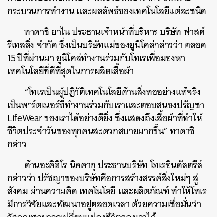
กระบวนการทำงาน และผลลัพธ์ของเทคโนโลยีแต่ละชนิด
ทาดาชิ ยาไน ประธานเจ้าหน้าที่บริหาร บริษัท ฟาสต์
รีเทลลิ่ง จำกัด ซึ่งเป็นบริษัทแม่ของยูนิโคล่กล่าวว่า ตลอด
15 ปีที่ผ่านมา ยูนิโคล่ทำงานร่วมกับโทเรเพื่อมองหา
เทคโนโลยีที่ดีที่สุดในการผลิตเสื้อผ้า
“โทเรเป็นผู้ปฎิวัติเทคโนโลยีด้านสิ่งทออย่างแท้จริง
เป็นพาร์ตเนอร์ที่ทำงานร่วมกับเราและตอบสนองปรัญชา
LifeWear ของเราได้อย่างดียิ่ง ซึ่งแสดงถึงเสื้อผ้าที่ทำให้
ชีวิตประจำวันของทุกคนสะดวกสบายมากขึ้น” ทาดาชิ
กล่าว
ด้านอะคิฮิโร นิคคากุ ประธานบริษัท โทเรอินดัสตรีส์
กล่าวว่า ปรัชญาของบริษัทคือการสร้างสรรค์สิ่งใหม่ๆ สู่
สังคม ผ่านความคิด เทคโนโลยี และผลิตภัณฑ์ ทำให้โทเร
มีการวิจัยและพัฒนาอยู่ตลอดเวลา ด้วยความเชื่อมั่นว่า