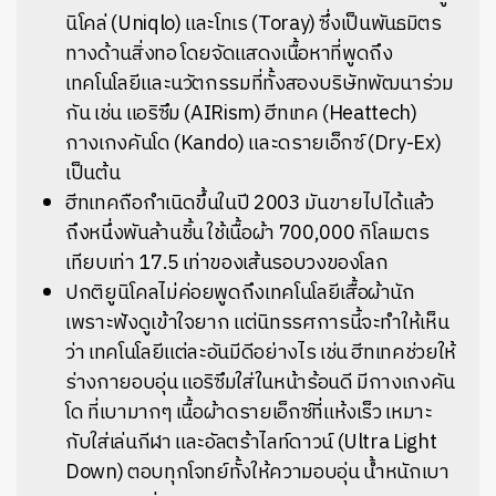
นิโคล่ (Uniqlo) และโทเร (Toray) ซึ่งเป็นพันธมิตร
ทางด้านสิ่งทอ โดยจัดแสดงเนื้อหาที่พูดถึง
เทคโนโลยีและนวัตกรรมที่ทั้งสองบริษัทพัฒนาร่วม
กัน เช่น แอริซึม (AIRism) ฮีทเทค (Heattech)
กางเกงคันโด (Kando) และดรายเอ็กซ์ (Dry-Ex)
เป็นต้น
ฮีทเทคถือกำเนิดขึ้นในปี 2003 มันขายไปได้แล้ว
ถึงหนึ่งพันล้านชิ้น ใช้เนื้อผ้า 700,000 กิโลเมตร
เทียบเท่า 17.5 เท่าของเส้นรอบวงของโลก
ปกติยูนิโคลไม่ค่อยพูดถึงเทคโนโลยีเสื้อผ้านัก
เพราะฟังดูเข้าใจยาก แต่นิทรรศการนี้จะทำให้เห็น
ว่า เทคโนโลยีแต่ละอันมีดีอย่างไร เช่น ฮีทเทคช่วยให้
ร่างกายอบอุ่น แอริซึมใส่ในหน้าร้อนดี มีกางเกงคัน
โด ที่เบามากๆ เนื้อผ้าดรายเอ็กซ์ที่แห้งเร็ว เหมาะ
กับใส่เล่นกีฬา และอัลตร้าไลท์ดาวน์ (Ultra Light
Down) ตอบทุกโจทย์ทั้งให้ความอบอุ่น น้ำหนักเบา