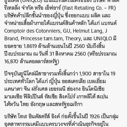
ยูนิโคล่ (UNIQLO) เป็นแบรนด์ในเครือของ บริษัท ฟาสต์
รีเทลลิ่ง จำกัด หรือ เอ็ฟอาร์ (Fast Retailing Co. – FR)
บริษัทค้าปลีกชั้นนำของญี่ปุ่น ซึ่งออกแบบ ผลิต และ
จำหน่ายเสื้อผ้าภายใต้แบรนด์สินค้าหลัก ได้แก่ แบรนด์
Comptoir des Cotonniers, GU, Helmut Lang, J
Brand, Princesse tam.tam, Theory, และ UNIQLO มี
ยอดขาย 1.8619 ล้านล้านเยนในปี 2560 นับถึงสิ้น
ปีงบประมาณ ณ วันที่ 31 สิงหาคม 2560 (หรือประมาณ
16,870 ล้านดอลลาร์สหรัฐ)
ปัจจุบันยูนิโคล่มีสาขารวมทั้งสิ้นกว่า 1,900 สาขาใน 19
ประเทศทั่วโลก ได้แก่ ญี่ปุ่น ออสเตรเลีย เบลเยี่ยม
แคนาดา จีน ฝรั่งเศส เยอรมนี ฮ่องกง อินโดนีเซีย
มาเลเซีย ฟิลิปปินส์ รัสเซีย สิงคโปร์ เกาหลีใต้ สเปน
ไต้หวัน ไทย อังกฤษ และสหรัฐอเมริกา
บริษัท โทเร อินดัสตรีส์ อิงค์ ก่อตั้งขึ้นในปี 1926 เป็นกลุ่ม
อุตสาหกรรมเคมีแบบครบวงจรที่ดำเนินธุรกิจอยู่ใน