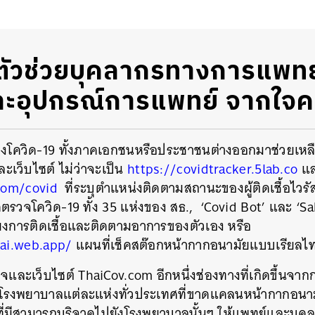
ัวช่วยบุคลากรทางการแพทย์
ะอุปกรณ์การแพทย์ จากใจค
โควิด-19 ทั้งภาคเอกชนหรือประชาชนต่างออกมาช่วยเหลื
ะเว็บไซต์
ไม่ว่าจะเป็น
https://covidtracker.5lab.co
แ
com/covid
ที่ระบุตำแหน่งติดตามสถานะของผู้ติดเชื้อไวร
ดตรวจโควิด
-19
ทั้ง
35
แห่งของ
สธ
., ‘Covid Bot’
และ
‘S
่ยงการติดเชื้อและติดตามอาการของตัวเอง
หรือ
ai.web.app/
แผนที่เช็คสต๊อกหน้ากากอนามัยแบบเรียลไท
เพจและเว็บไซต์
ThaiCov.
com อีกหนึ่งช่องทางที่เกิดขึ้นจาก
กัดโรงพยาบาลแต่ละแห่งทั่วประเทศที่ขาดแคลนหน้ากากอนา
นที่มีสามารถบริจาคไปยังโรงพยาบาลนั้นๆ ให้แพทย์และบุค