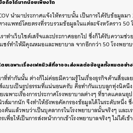
ชื่อถือได้มากน้อยเพียงใด
iCOV
นำมาประกาศแจ้งให้ทราบนั้น
เป็นการได้รับข้อมูลมา
ทางแพทย์โดยตรงที่รวบรวมข้อมูลในแต่ละจังหวัดราว
50
เราทำเว็บไซต์เสร็จและประกาศออกไป
ซึ่งก็ได้รับความช่
วยแชร์ทำให้มีคุณหมอและพยาบาล
จากอีกกว่า
50
โรงพยาบา
ยเฉพาะเรื่องเฟคนิวส์ที่อาจจะส่งผลต่อข้อมูลทั้งหมด
อย่าง
ที่ทำกันนั้น
ต่างก็ไม่ค่อยมีความรู้ในเรื่องธุรกิจด้านสื่อเ
์แบบเป็นรูปธรรมที่แน่นอนครับ
คือทำกันแบบลูกทุ่งนิดนึง แต
เฉพาะเรื่องการประกาศโรงพยาบาลต่างๆ ที่ขาดแคลนอุป
คนิวส์มากนัก
จึงทำให้ยังพอคัดกรองข้อมูลได้ในระดับหนึ่ง
ซึ
้องต้นแล้วพบว่าเป็นบุคลากรในโรงพยาบาลนั้นจริงๆ
และเร
รเพื่อให้เป็นการส่งหน้ากากเข้าโรงพยาบาลจริงๆ
ไม่ได้เข
นหา