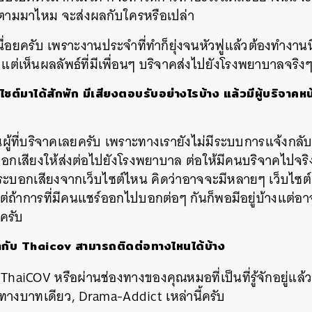
บตามมาไหม
จะส่งผลกับใครหรือเปล่า
่อยครับ เพราะงานประจำที่ทำก็ยุ่งจนหัวฟูแล้วต้องทำงาน
แต่เห็นผลลัพธ์ที่มีเพื่อนๆ
บริจาคส่งไปยังโรงพยาบาลจริง
ไซต์มาได้สักพัก
มีเสียงตอบรับอย่างไรบ้าง
แล้วมีผู้บริจาค
ู้ที่บริจาคเลยครับ เพราะทางเรายังไม่มีระบบการแจ้งกลับ
บอกเสียงให้ส่งต่อไปยังโรงพยาบาล
ต่อให้มีคนบริจาคไปจริ
ระบอกเสียงจากเว็บไซต์ไหน
คิดว่าอาจจะมีหลายๆ
เว็บไซต
ต่ถ้าการที่มีคนแชร์ออกไปบอกต่อๆ
กันก็พอมีอยู่บ้างแต่อา
ครับ
กับ
Thaicov
สามารถติดต่อทางไหนได้บ้าง
ThaiCOV
หรือผ่านช่องทางของคุณหมอที่เป็นที่รู้จักอยู่แล้
ทางบาทเดียว
, Drama-Addict
เหล่านี้ครับ