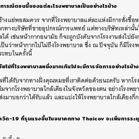
ารณ์ตอนนี้ของแต่ละโรงพยาบาลเป็นอย่างไรบ้าง
นข้างแย่พอสมควร จากที่โรงพยาบาลแต่ละแห่งมีการสั่งซื้อ
างบริษัทที่ขายอุปกรณ์การแพทย์ แต่ทางบริษัทเหล่านั้
ลได้
เช่นหน้ากากอนามัย
ก็จะถูกบังคับจากโรงงานส่งไปยัง
ป็นว่าหน้ากากไปไม่ถึงโรงพยาบาล ซึ่ง
ณ
​
ปัจจุบัน
ก็มีโรง
ะทบในครั้งนี้
มัยไปที่โรงพยาบาลหนึ่งมากเกินไปจะมีการจัดการอย่างไรบ้าง
ูลที่ได้รับจากทางฝั่งคุณหมอที่เราติดต่อด้วยนะครับ
หากโร
ยืมจากโรงพยาบาลใกล้เคียงในจังหวัดของตน
อย่างโรงพยาบ
ส่งมาบอกว่าได้รับแล้ว และแบ่งให้โรงพยาบาลใกล้เคียงกี่กล
ควิด
-19
ที่รุนแรงขึ้นในอนาคตทาง
Thaicov
จะเพิ่มการระบุ