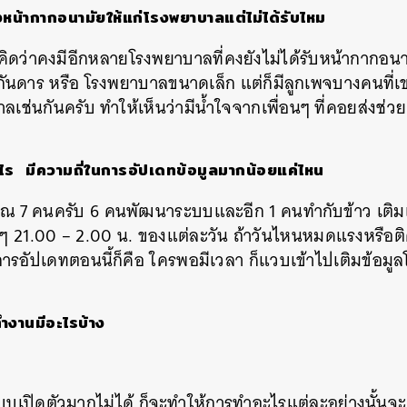
งหน้ากากอนามัยให้แก่โรงพยาบาลแต่ไม่ได้รับไหม
SHARE
TWEET
LINE
EMAIL
คิดว่าคงมีอีกหลายโรงพยาบาลที่คงยังไม่ได้รับหน้ากากอน
รกันดาร
หรือ
โรงพยาบาลขนาดเล็ก
แต่ก็มีลูกเพจบางคนที่เข
ลเช่นกันครับ
ทำให้เห็นว่ามีน้ำใจจากเพื่อนๆ
ที่คอยส่งช่
ไร
มี
ความถี่ในการอัปเดทข้อมูลมากน้อยแค่ไหน
าณ
7
คนครับ
6
คนพัฒนาระบบและอีก
1
คนทำกับข้าว
เติม
วๆ
21.00 – 2.00
น
.
ของแต่ละวัน
ถ้าวันไหนหมดแรงหรือติด
การอัปเดทตอนนี้ก็คือ ใครพอมีเวลา
ก็แวบเข้าไปเติมข้อมูล
งานมีอะไรบ้าง
บบเปิดตัวมากไม่ได้
ก็จะทำให้การทำอะไรแต่ละอย่างนั้นจ