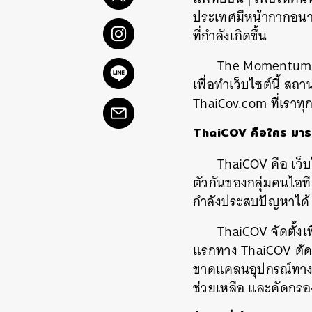
ประเทศมีหน้ากากอนาม
ที่กำลังเกิดขึ้น
The Momentu
เพื่อทำเว็บไซต์นี้ 
ThaiCov.
com ที่เราท
ThaiCOV
คือใคร
มาร
ThaiCOV
คือ
เว็
ตัวกันของกลุ่มคนไอที
กำลังประสบปัญหาได้
ThaiCOV
จัดตั้ง
แรกทาง
ThaiCOV
ตั
ขาดแคลนอุปกรณ์ทาง
ช่วยเหลือ
และคัดกรอง