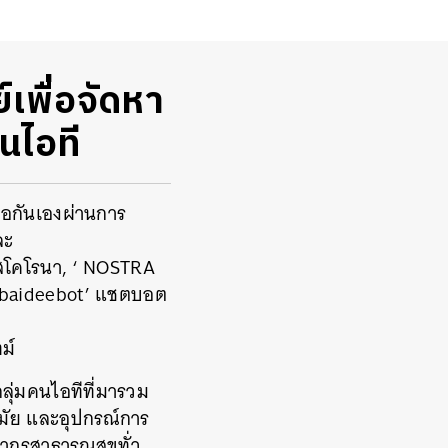
เพื่อจัดหา
นไอที
อกันเองผ่านการ
ละ
ัสโคโรนา
, ‘ NOSTRA
abaideebot’ แชตบอต
ม์
กลุ่มคนไอทีที่มารวม
มัย และอุปกรณ์การ
ลากรสาธารณสุขทั่ว