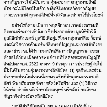
จากกัญชาจะไม่ได้รับความคุ้มครองตามกฎหมายสิทธิ
บัตร จะไม่มีใครเป็นเจ้าของสิทธิในสารสกัดจากกัญชา
ตามธรรมชาติ ทุกคนมีสิทธิที่จะวิจัยและนำมาใช้ประโยชน์
อย่างไรก็ตาม เมื่อ 14 พฤศจิกายน ภาคประชาชนที่
ติดตามเรื่องการเข้าถึงยา ซึ่งประกอบด้วย มูลนิธิชีววิถี
มูลนิธิเข้าถึงเอดส์ มูลนิธิเพื่อผู้บริโภค กลุ่มเอฟทีเอ ว็อทช์
และนักวิชาการด้านทรัพย์สินทางปัญญาและการเข้าถึงยา
แถลงข่าวตอบโต้ว่า กรมทรัพย์สินทางปัญญาสามารถยก
คำขอได้ก่อน เมื่อตรวจพบคำขอที่ขัดต่อพระราชบัญญัติ
สิทธิบัตร พ.ศ. 2522 มาตรา 9 ที่ระบุว่า การประดิษฐ์ต่อไป
นี้ไม่ได้รับความคุ้มครองทางสิทธิบัตร (1) จุลชีพและส่วน
ประกอบส่วนใดส่วนหนึ่งของจุลชีพที่มีอยู่ตามธรรมชาติ
สัตว์ พืช หรือสารสกัดจากสัตว์หรือพืช”และ (4) วิธีการ
วินิจฉัย บำบัด หรือรักษาโรคมนุษย์ หรือสัตว์ กรณีของ
กัญชาจึงห้ามข้อจดสิทธิบัตร
มูลนิธีชีววิถีโพสต์ในเพจ BIOTHAI เมื่อวันที่ 13