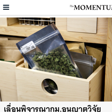
เลื่อนพิจารณากม.อนุญาตวิจัย