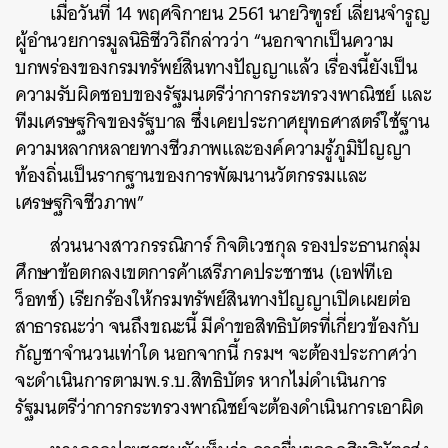
เมื่อวันที่ 14 พฤศจิกายน 2561 นายวิฑูรย์ เลี่ยนจำรูญ
ผู้อำนวยการมูลนิธิชีววิถีกล่าวว่า “นอกจากเป็นความ
บกพร่องของกรมทรัพย์สินทางปัญญาแล้ว เรื่องนี้ยังเป็น
ความรับผิดชอบของรัฐมนตรีว่าการกระทรวงพาณิชย์ และ
ทีมเศรษฐกิจของรัฐบาล ซึ่งเคยประกาศยุทธศาสตร์ใช้ฐาน
ความหลากหลายทางชีวภาพและองค์ความรู้ภูมิปัญญา
ท้องถิ่นเป็นรากฐานของการพัฒนานวัตกรรมและ
เศรษฐกิจชีวภาพ”
ส่วนนางสาวกรรณิการ์ กิจติเวชกุล รองประธานกลุ่ม
ศึกษาข้อตกลงเขตการค้าเสรีภาคประชาชน (เอฟทีเอ
ว็อทช์) เรียกร้องให้กรมทรัพย์สินทางปัญญาเปิดเผยต่อ
สาธารณะว่า จนถึงขณะนี้ มีคำขอสิทธิบัตรที่เกี่ยวข้องกับ
กัญชาจำนวนเท่าใด นอกจากนี้ กรมฯ จะต้องประกาศว่า
จะดำเนินการตามพ.ร.บ.สิทธิบัตร หากไม่ดำเนินการ
รัฐมนตรีว่าการกระทรวงพาณิชย์จะต้องดำเนินการเอาผิด