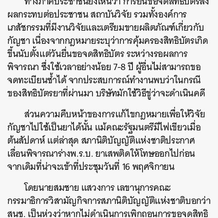
ทาง
ภาคประชาชนยั
งเห็นว่า การยื่นขอจดสิทธิบัตรส่ง
ผลกระทบต่อประชาชน สถาบันวิจัย รวมทั้งองค์การ
เภสัชกรรมที่มีงานวิจัยและเตรียมขายผลิตภัณฑ์เกี่ยวกับ
กัญชา เนื่องจากกฎหมายระบุว่าการคุ้มครองสิทธิบัตรเกิด
ขี้นนับตั้งแต่วันยื่นขอจดสิทธิบัตร ระหว่างรอผลการ
พิจารณา ซึ่งใช้เวลาอย่างน้อย 7-8 ปี ผู้อื่นไม่สามารถขอ
จดทะเบียนซ้ำได้ จากประสบการณ์ทำงานพบว่าในกรณี
ของสิทธิบัตรยาที่ผ่านมา บริษัทมักใช้วิธีขู่ว่าจะดำเนินคดี
ส่วนความคืบหน้าของการแก้ไขกฎหมายเพื่อให้วิจัย
กัญชาไปใช้เป็นยาได้นั้น แม้คณะรัฐมนตรีมีไฟเขียวเมื่อ
ต้นสัปดาห์ แต่ล่าสุด สภานิติบัญญัติแห่งชาติประกาศ
เลื่อนพิจารณาร่างพ.ร.บ. ยาเสพติดให้โทษออกไปก่อน
จากเดิมที่น่าจะเข้าที่ประชุมวันที่ 16 พฤศจิกายน
โดยนายสมชาย แสวงการ เลขานุการคณะ
กรรมาธิการวิสามัญกิจการสภานิติบัญญัติแห่งชาติบอกว่า
สนช. เป็นห่วงว่าหากไม่ดำเนินการเพิกถอนการขอจดสิทธิ