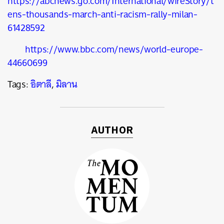
https://abcnews.go.com/International/wireStory/t
ens-thousands-march-anti-racism-rally-milan-
61428592
https://www.bbc.com/news/world-europe-
44660699
Tags:
อิตาลี
,
มิลาน
AUTHOR