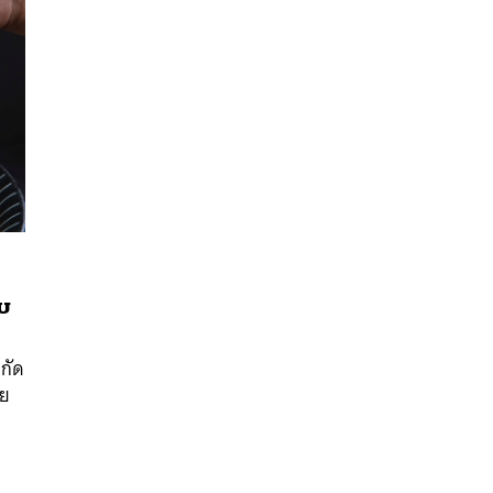
ับ
นหา
SHARE
TWEET
LINE
EMAIL
ำกัด
ดย