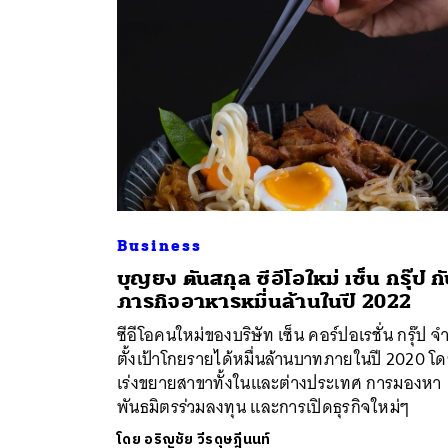
Business
บุญยง ตันสกุล ซีอีโอใหม่ เซ็น กรุ๊ป ก
ค้
ภารกิจอาหารหมื่นล้านในปี 2022
ซีอีโอคนใหม่ของบริษัท เซ็น คอร์ปอเรชั่น กรุ๊ป จ
ตั้งเป้าโกยรายได้หมื่นล้านบาทภายในปี 2020 โ
เร่งขยายสาขาทั้งในและต่างประเทศ การมองหา
พันธมิตรร่วมลงทุน และการเปิดธุรกิจใหม่ๆ
โดย
อริญชัย วีรดุษฎีนนท์