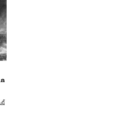
ีก
นหา
SHARE
TWEET
LINE
EMAIL
นี้