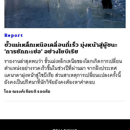
ค้นหา
SHARE
TWEET
LINE
EMAIL
Report
ขั้วแม่เหล็กเหนือเคลื่อนที่เร็ว มุ่งหน้าสู่ผู้ชนะ
‘การชักกะเย่อ’ อย่างไซบีเรีย
รายงานล่าสุดพบว่า ขั้วแม่เหล็กเหนือของโลกเกิดการเปลี่ยน
ตำแหน่งอย่างรวดเร็วขึ้นในช่วงปีที่ผ่านมา จากฝั่งประเทศ
แคนาดามุ่งหน้าสู่ไซบีเรีย ส่วนสาเหตุการเปลี่ยนแปลงครั้งนี้
ยังคงเป็นปริศนาที่นักวิจัยยังคงต้องหาคำตอบ
โดย
ณรงค์เกียรติ รอดภัย