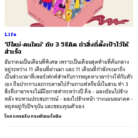
ค้นหา
Life
SHARE
TWEET
LINE
EMAIL
‘ปีใหม่-คนใหม่’ กับ 3 วิธีคิด ทำสิ่งที่ตั้งเป้าไว้ให้
สำเร็จ
ธันวาคมเป็นเดือนที่พิเศษ เพราะเป็นเดือนสุดท้ายที่คั่นกลาง
อยู่ระหว่าง 11 เดือนที่ผ่านมา และ 11 เดือนที่กำลังจะมาถึง
เป็นช่วงเวลาที่เพอร์เฟกต์สำหรับการหยุดหาเวลาว่างให้กับตัว
เอง ถือปากกาและกระดาษไปร้านกาแฟหรือนั่งในสวน ทำ 3
สิ่งที่เราอาจจะไม่มีโอกาสทำระหว่างปี คือ - มองย้อนไปข้าง
หลัง ทบทวนประสบการณ์ - มองไปข้างหน้า วางแผนอนาคต -
หยุดอยู่กับปัจจุบัน และขอบคุณตัวเอง
โดย
แครธริน ทรงพัฒนะโยธิน