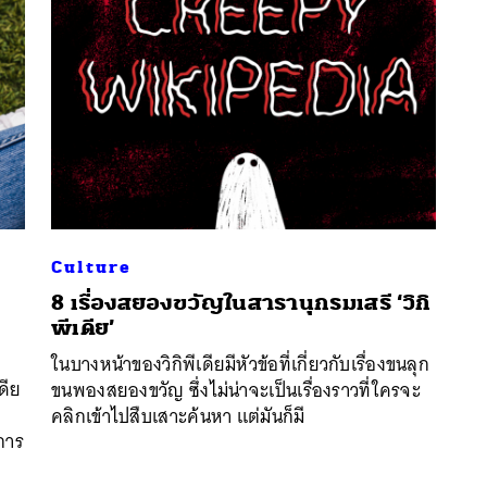
Culture
8 เรื่องสยองขวัญในสารานุกรมเสรี ‘วิกิ
พีเดีย’
นหา
ในบางหน้าของวิกิพีเดียมีหัวข้อที่เกี่ยวกับเรื่องขนลุก
SHARE
TWEET
LINE
EMAIL
ดีย
ขนพองสยองขวัญ ซึ่งไม่น่าจะเป็นเรื่องราวที่ใครจะ
คลิกเข้าไปสืบเสาะค้นหา แต่มันก็มี
ดการ