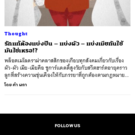
ค้นหา
SHARE
TWEET
LINE
EMAIL
Thought
รักแท้ต้องแบ่งปัน – แบ่งผัว – แบ่งเมียกันใช้
มันใช่เหรอ!?
พล็อตเมโลดราม่าคลาสสิกของเกือบทุกสังคมเกี่ยวกับเรื่อง
ผัว-ผัว เมีย-เมียคือ ชูการ์แดดดี้สูงวัยกับสวีตฮาร์ตอายุคราว
ลูกที่สร้างความขุ่นเคืองให้กับภรรยาที่ถูกต้องตามกฎหมาย...
โดย
คำ ผกา
FOLLOW US