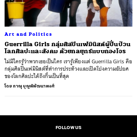
ค้นหา
SHARE
TWEET
LINE
EMAIL
Art and Politics
Guerrilla Girls กลุ่มศิลปินเฟมินิสต์ผู้ปั่นป่วน
โลกศิลปะและสังคม ด้วยกลยุทธ์แบบกองโจร
ไม่มีใครรู้ว่าพวกเธอเป็นใคร เรารู้เพียงแต่ Guerrilla Girls คือ
กลุ่มศิลปินเฟมินิสต์ที่ทำการประท้วงและเปิดโปงความอัปยศ
ของโลกศิลปะได้ถึงกึ๋นเป็นที่สุด
โดย
ภาณุ บุญพิพัฒนาพงศ์
FOLLOW US