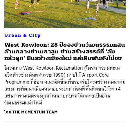
ค้นหา
SHARE
TWEET
LINE
EMAIL
Urban & City
West Kowloon: 28 ปีของย่านวัฒนธรรมแสน
ล้านกลางย่านเกาลูน ย่านสร้างสรรค์ที่ ‘ล้ม
แล้วลุก’ ฝันสร้างเมืองใหม่ แต่เดิมพันยังไม่จบ
โครงการ West Kowloon Reclamation (โครงการถมทะเล
มโหฬารช่วงต้นทศวรรษ 1990) ภายใต้ Airport Core
Programme ที่ฮ่องกงเนรมิตขึ้นเพื่อรองรับโครงสร้างคมนาคม
และการพัฒนาเมืองหลายประเภท ก่อนที่พื้นที่ตอนใต้ราว 4
แสนตารางเมตรจะถูกกำหนดบทบาทให้กลายเป็นย่าน
วัฒนธรรมแห่งใหม่
โดย
THE MOMENTUM TEAM