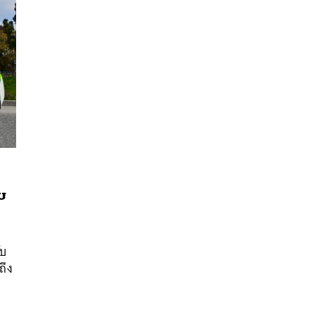
บ
นหา
SHARE
TWEET
LINE
EMAIL
ับ
ถึง