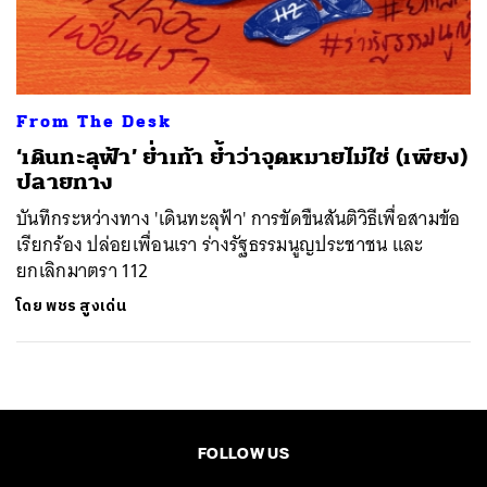
ค้นหา
SHARE
TWEET
LINE
EMAIL
From The Desk
‘เดินทะลุฟ้า’ ย่ำเท้า ย้ำว่าจุดหมายไม่ใช่ (เพียง)
ปลายทาง
บันทึกระหว่างทาง 'เดินทะลุฟ้า' การขัดขืนสันติวิธีเพื่อสามข้อ
เรียกร้อง ปล่อยเพื่อนเรา ร่างรัฐธรรมนูญประชาชน และ
ยกเลิกมาตรา 112
โดย
พชร สูงเด่น
FOLLOW US