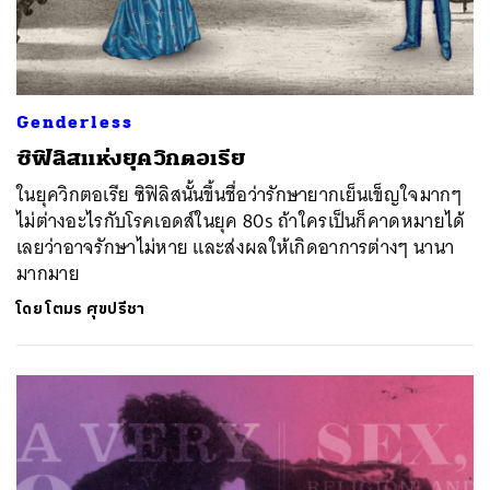
Genderless
ซิฟิลิสแห่งยุควิกตอเรีย
ในยุควิกตอเรีย ซิฟิลิสนั้นขึ้นชื่อว่ารักษายากเย็นเข็ญใจมากๆ
ไม่ต่างอะไรกับโรคเอดส์ในยุค 80s ถ้าใครเป็นก็คาดหมายได้
เลยว่าอาจรักษาไม่หาย และส่งผลให้เกิดอาการต่างๆ นานา
มากมาย
โดย
โตมร ศุขปรีชา
ค้นหา
SHARE
TWEET
LINE
EMAIL