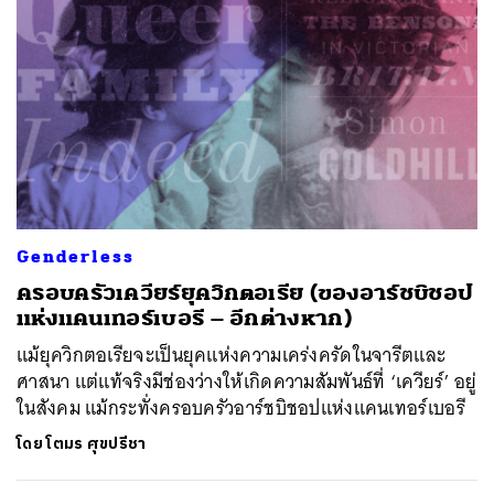
Genderless
ครอบครัวเควียร์ยุควิกตอเรีย (ของอาร์ชบิชอป
แห่งแคนเทอร์เบอรี – อีกต่างหาก)
แม้ยุควิกตอเรียจะเป็นยุคแห่งความเคร่งครัดในจารีตและ
ศาสนา แต่แท้จริงมีช่องว่างให้เกิดความสัมพันธ์ที่ ‘เควียร์’ อยู่
ในสังคม แม้กระทั่งครอบครัวอาร์ชบิชอปแห่งแคนเทอร์เบอรี
โดย
โตมร ศุขปรีชา