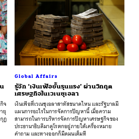
Global Affairs
ใน
รู้จัก ‘เงินเฟ้อขั้นรุนแรง’ ผ่านวิกฤต
นหา
เศรษฐกิจในเวเนซุเอลา
SHARE
TWEET
LINE
EMAIL
กิจ
เงินเฟ้อที่เวเนซุเอลาสาหัสขนาดไหน และรัฐบาลมี
ายุ
แผนการอะไรในการจัดการปัญหานี้ เมื่อความ
งกุฎ
สามารถในการบริหารจัดการปัญหาเศรษฐกิจของ
ประธานาธิบดีมาดูโรตกอยู่ภายใต้เครื่องหมาย
คำถาม และทางออกก็มืดมนเต็มที