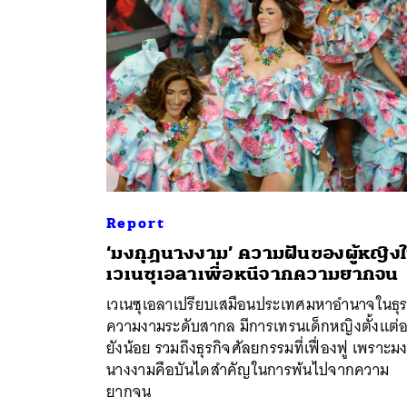
Report
‘มงกุฎนางงาม’ ความฝันของผู้หญิง
ค้
เวเนซุเอลาเพื่อหนีจากความยากจน
เวเนซุเอลาเปรียบเสมือนประเทศมหาอำนาจในธุร
ความงามระดับสากล มีการเทรนเด็กหญิงตั้งแต่อ
ยังน้อย รวมถึงธุรกิจศัลยกรรมที่เฟื่องฟู เพราะม
นางงามคือบันไดสำคัญในการพ้นไปจากความ
ยากจน