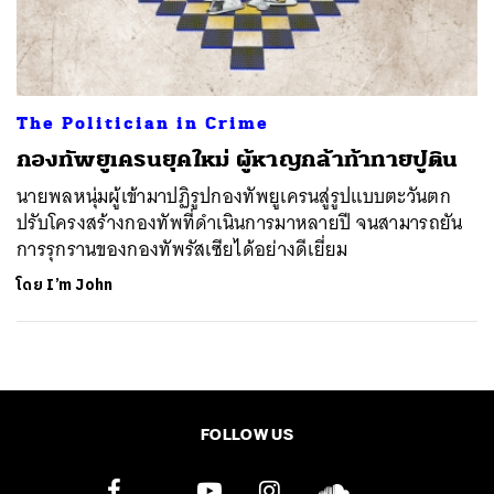
ค้นหา
SHARE
TWEET
LINE
EMAIL
The Politician in Crime
กองทัพยูเครนยุคใหม่ ผู้หาญกล้าท้าทายปูติน
นายพลหนุ่มผู้เข้ามาปฏิรูปกองทัพยูเครนสู่รูปแบบตะวันตก
ปรับโครงสร้างกองทัพที่ดำเนินการมาหลายปี จนสามารถยัน
การรุกรานของกองทัพรัสเซียได้อย่างดีเยี่ยม
โดย
I’m John
FOLLOW US