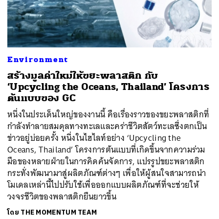
ค้นหา
Environment
SHARE
TWEET
LINE
EMAIL
สร้างมูลค่าใหม่ให้ขยะพลาสติก กับ
‘Upcycling the Oceans, Thailand’ โครงการ
ต้นแบบของ GC
หนึ่งในประเด็นใหญ่ของงานนี้ คือเรื่องราวของขยะพลาสติกที่
กำลังทำลายสมดุลทางทะเลและคร่าชีวิตสัตว์ทะเลซึ่งตกเป็น
ข่าวอยู่บ่อยครั้ง หนึ่งในไฮไลท์อย่าง ‘Upcycling the
Oceans, Thailand’ โครงการต้นแบบที่เกิดขึ้นจากความร่วม
มือของหลายฝ่ายในการคิดค้นจัดการ, แปรรูปขยะพลาสติก
กระทั่งพัฒนามาสู่ผลิตภัณฑ์ต่างๆ เพื่อให้ผู้สนใจสามารถนำ
โมเดลเหล่านี้ไปปรับใช้เพื่อออกแบบผลิตภัณฑ์ที่จะช่วยให้
วงจรชีวิตของพลาสติกยืนยาวขึ้น
โดย
THE MOMENTUM TEAM