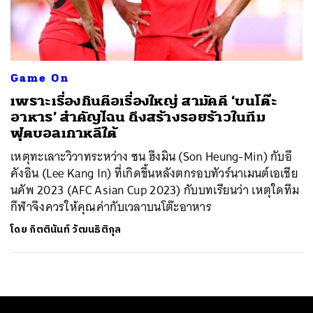
ค้นหา
SHARE
TWEET
LINE
EMAIL
Game On
เพราะเรื่องกินคือเรื่องใหญ่ สามัคคี ‘บนโต๊ะ
อาหาร’ สำคัญไฉน ถึงสร้างรอยร้าวในทีม
ฟุตบอลเกาหลีใต้
เหตุทะเลาะวิวาทระหว่าง ซน ฮึงมิน (Son Heung-Min) กับอี
คังอิน (Lee Kang In) ที่เกิดขึ้นหลังตกรอบทัวร์นาเมนต์เอเชีย
นคัพ 2023 (AFC Asian Cup 2023) กับบทเรียนว่า เหตุใดทีม
กีฬาจึงควรให้คุณค่ากับเวลาบนโต๊ะอาหาร
โดย
กิตตินันท์ วัฒนธิติกุล