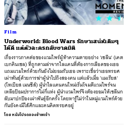
ค้นหา
Film
SHARE
TWEET
LINE
EMAIL
Underworld: Blood Wars รักษาเสน่ห์เดิมๆ
ได้ดี แต่ตัวละครกลับขาดมิติ
เรื่องราวภาคต่อของแวมไพร์ผู้ท้าความตายอย่าง 'เซลีน' (เคต
เบกคินเซล) ที่ถูกตามล่าจากไลแคนที่ต้องการเลือดของเธอ
แถมแวมไพร์ด้วยกันยังไม่ยอมรับเธอ เพราะเชื่อว่าเธอทรยศ
เผ่าพันธุ์ด้วยการฆ่าผู้นำไปถึงสองคน แต่แล้วเมื่อ 'แมเรียส'
(โทเบียส เมนซีส์) ผู้นำไลแคนคนใหม่เริ่มโจมตีแวมไพร์จน
เหลือป้อมปราการไม่กี่แห่ง ผู้นำแวมไพร์จึงต้องยอมให้เซลีนก
ลับมาปกป้องเผ่าพันธุ์อีกครั้ง โดยหารู้ไม่ว่าในหมู่แวมไพร์ด้วย
กันยังคงมีไส้ศึกและคนคิดทรยศอยู่
โดย
หนังโปรดของข้าพเจ้า