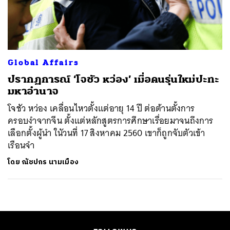
ค้นหา
SHARE
TWEET
LINE
EMAIL
Global Affairs
​ปรากฏการณ์ ‘โจชัว หว่อง’ เมื่อคนรุ่นใหม่ปะทะ
มหาอำนาจ
โจชัว หว่อง เคลื่อนไหวตั้งแต่อายุ 14 ปี ต่อต้านตั้งการ
ครอบงำจากจีน ตั้งแต่หลักสูตรการศึกษาเรื่อยมาจนถึงการ
เลือกตั้งผู้นำ ในัวนที่ 17 สิงหาคม 2560 เขาก็ถูกจับตัวเข้า
เรือนจำ
โดย
ณัชปกร นามเมือง