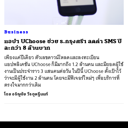
ค้นหา
SHARE
TWEET
LINE
EMAIL
Business
แอปฯ UChoose ช่วย ธ.กรุงศรีฯ ลดค่า SMS ปี
ละกว่า 8 ล้านบาท
เพียงแค่ปีเดียว ตัวเลขดาวน์โหลดและลงทะเบียน
แอปพลิเคชัน UChoose ก็มีมากถึง 1.2 ล้านคน และมียอดผู้ใช้
งานเป็นประจำราว 3 แสนคนต่อวัน ในปีนี้ UChoose ตั้งเป้าไว้
ว่าจะมีผู้ใช้งาน 2 ล้านคน โดยจะมีฟีเจอร์ใหม่ๆ เพื่อบริการที่
ตรงใจมากกว่าเดิม
โดย
อริญชัย วีรดุษฎีนนท์