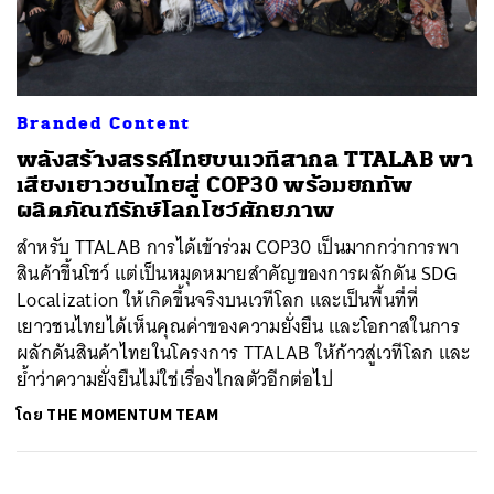
ค้นหา
Branded Content
SHARE
TWEET
LINE
EMAIL
พลังสร้างสรรค์ไทยบนเวทีสากล TTALAB พา
เสียงเยาวชนไทยสู่ COP30 พร้อมยกทัพ
ผลิตภัณฑ์รักษ์โลกโชว์ศักยภาพ
สำหรับ TTALAB การได้เข้าร่วม COP30 เป็นมากกว่าการพา
สินค้าขึ้นโชว์ แต่เป็นหมุดหมายสำคัญของการผลักดัน SDG
Localization ให้เกิดขึ้นจริงบนเวทีโลก และเป็นพื้นที่ที่
เยาวชนไทยได้เห็นคุณค่าของความยั่งยืน และโอกาสในการ
ผลักดันสินค้าไทยในโครงการ TTALAB ให้ก้าวสู่เวทีโลก และ
ย้ำว่าความยั่งยืนไม่ใช่เรื่องไกลตัวอีกต่อไป
โดย
THE MOMENTUM TEAM