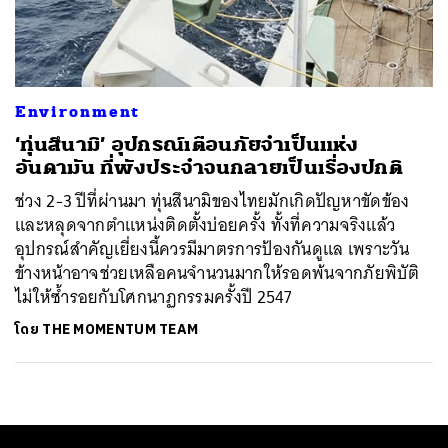
ค้นหา
SHARE
TWEET
LINE
EMAIL
Environment
‘ทุ่นสึนามิ’ อุปกรณ์เตือนภัยจำเป็นแห่ง
อันดามัน ที่พังประจำจนกลายเป็นเรื่องปกติ
ช่วง 2-3 ปีที่ผ่านมา ทุ่นสึนามิของไทยมักเกิดปัญหาขัดข้อง
และหลุดจากตำแหน่งติดตั้งบ่อยครั้ง ทั้งที่ความจริงแล้ว
อุปกรณ์สำคัญเยี่ยงนี้ควรมีมาตรการป้องกันดูแล เพราะวัน
ข้างหน้าอาจช่วยเหลือคนจำนวนมากให้รอดพ้นจากภัยพิบัติ
ไม่ให้ซ้ำรอยกับโศกนาฏกรรมครั้งปี 2547
โดย
THE MOMENTUM TEAM