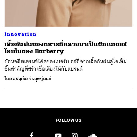
ค้นหา
SHARE
TWEET
LINE
EMAIL
Innovation
เสื้อกันฝนของทหารที่กลายมาเป็นซิกเนเจอร์
ไอเท็มของ Burberry
ย้อนอดีตเทรนช์โค้ตของเบอร์เบอร์รี จากเสื้อกันฝนสู่​ไอเท็ม
ชิ้นสำคัญที่สร้างชื่อเสียงให้กับแบรนด์
โดย
อริญชัย วีรดุษฎีนนท์
FOLLOW US