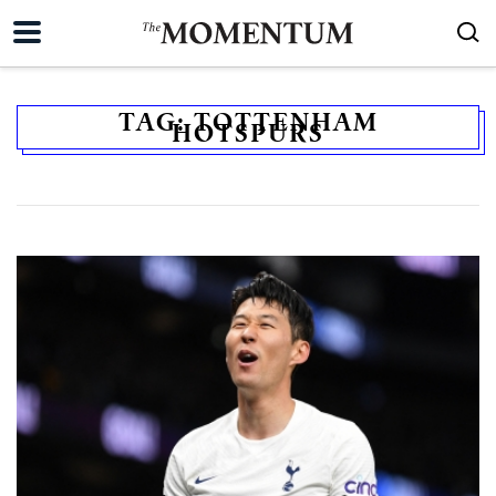
TAG:
TOTTENHAM
HOTSPURS