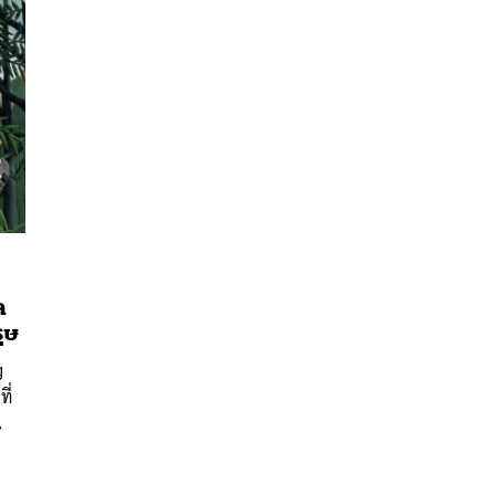
ล
นหา
ุษ
SHARE
TWEET
LINE
EMAIL
g
ี่
น