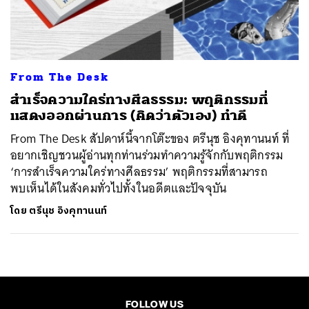
ค้นหา
SHARE
TWEET
LINE
EMAIL
From The Desk
สำเร็จความใคร่ทางศีลธรรม: พฤติกรรมที่
แสดงออกผ่านการ (คิดว่าตัวเอง) ทำดี
From The Desk สัปดาห์นี้จากโต๊ะของ ตรีนุช อิงคุทานนท์ ที่
อยากเชิญชวนผู้อ่านทุกท่านร่วมทำความรู้จักกับพฤติกรรม
‘การสำเร็จความใคร่ทางศีลธรรม’ พฤติกรรมที่สามารถ
พบเห็นได้ในสังคมทั่วไปทั้งในอดีตและปัจจุบัน
โดย
ตรีนุช อิงคุทานนท์
FOLLOW US